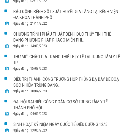
Ngày đăng: 02/11/2022
BÁO ĐỘNG BỆNH SỐT XUẤT HUYẾT GIA TĂNG TẠI BỆNH VIỆN
ĐA KHOA THÀNH PHỐ...
Ngày đăng: 21/11/2022
CHƯƠNG TRÌNH PHẪU THUẬT BỆNH ĐỤC THỦY TINH THỂ
BẰNG PHƯƠNG PHÁP PHACO MIỄN PHÍ...
Ngày đăng: 14/03/2023
THƯ MỜI CHÀO GIÁ TRANG THIẾT BỊ Y TẾ TẠI TRUNG TÂM Y TẾ
TP...
Ngày đăng: 15/03/2023
ĐIỀU TRỊ THÀNH CÔNG TRƯỜNG HỢP THỦNG DẠ DÀY ĐE DOẠ
SỐC NHIỄM TRÙNG BẰNG...
Ngày đăng: 18/04/2023
ĐẠI HỘI ĐẠI BIỂU CÔNG ĐOÀN CƠ SỞ TRUNG TÂM Y TẾ
THÀNH PHỐ HỘI...
Ngày đăng: 04/05/2023
SINH HOẠT KỶ NIỆM NGÀY QUỐC TẾ ĐIỀU DƯỠNG 12/5
Ngày đăng: 13/05/2023