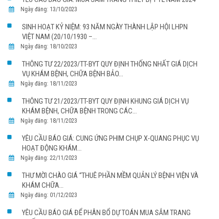
Ngày đăng: 13/10/2023
SINH HOẠT KỶ NIỆM: 93 NĂM NGÀY THÀNH LẬP HỘI LHPN
VIỆT NAM (20/10/1930 –...
Ngày đăng: 18/10/2023
THÔNG TƯ 22/2023/TT-BYT QUY ĐỊNH THỐNG NHẤT GIÁ DỊCH
VỤ KHÁM BỆNH, CHỮA BỆNH BẢO...
Ngày đăng: 18/11/2023
THÔNG TƯ 21/2023/TT-BYT QUY ĐỊNH KHUNG GIÁ DỊCH VỤ
KHÁM BỆNH, CHỮA BỆNH TRONG CÁC...
Ngày đăng: 18/11/2023
YÊU CẦU BÁO GIÁ: CUNG ỨNG PHIM CHỤP X-QUANG PHỤC VỤ
HOẠT ĐỘNG KHÁM...
Ngày đăng: 22/11/2023
THƯ MỜI CHÀO GIÁ “THUÊ PHẦN MỀM QUẢN LÝ BỆNH VIỆN VÀ
KHÁM CHỮA...
Ngày đăng: 01/12/2023
YÊU CẦU BÁO GIÁ ĐỂ PHÂN BỔ DỰ TOÁN MUA SẮM TRANG