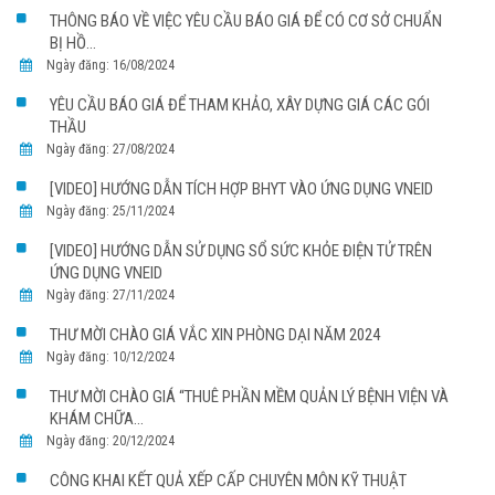
THÔNG BÁO VỀ VIỆC YÊU CẦU BÁO GIÁ ĐỂ CÓ CƠ SỞ CHUẨN
BỊ HỒ...
Ngày đăng: 16/08/2024
YÊU CẦU BÁO GIÁ ĐỂ THAM KHẢO, XÂY DỰNG GIÁ CÁC GÓI
THẦU
Ngày đăng: 27/08/2024
[VIDEO] HƯỚNG DẪN TÍCH HỢP BHYT VÀO ỨNG DỤNG VNEID
Ngày đăng: 25/11/2024
[VIDEO] HƯỚNG DẪN SỬ DỤNG SỔ SỨC KHỎE ĐIỆN TỬ TRÊN
ỨNG DỤNG VNEID
Ngày đăng: 27/11/2024
THƯ MỜI CHÀO GIÁ VẮC XIN PHÒNG DẠI NĂM 2024
Ngày đăng: 10/12/2024
THƯ MỜI CHÀO GIÁ “THUÊ PHẦN MỀM QUẢN LÝ BỆNH VIỆN VÀ
KHÁM CHỮA...
Ngày đăng: 20/12/2024
CÔNG KHAI KẾT QUẢ XẾP CẤP CHUYÊN MÔN KỸ THUẬT