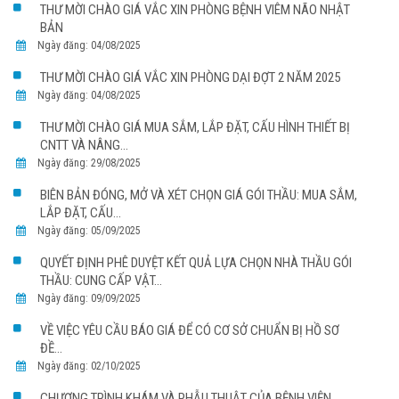
THƯ MỜI CHÀO GIÁ VẮC XIN PHÒNG BỆNH VIÊM NÃO NHẬT
BẢN
Ngày đăng: 04/08/2025
THƯ MỜI CHÀO GIÁ VẮC XIN PHÒNG DẠI ĐỢT 2 NĂM 2025
Ngày đăng: 04/08/2025
THƯ MỜI CHÀO GIÁ MUA SẮM, LẮP ĐẶT, CẤU HÌNH THIẾT BỊ
CNTT VÀ NÂNG...
Ngày đăng: 29/08/2025
BIÊN BẢN ĐÓNG, MỞ VÀ XÉT CHỌN GIÁ GÓI THẦU: MUA SẮM,
LẮP ĐẶT, CẤU...
Ngày đăng: 05/09/2025
QUYẾT ĐỊNH PHÊ DUYỆT KẾT QUẢ LỰA CHỌN NHÀ THẦU GÓI
THẦU: CUNG CẤP VẬT...
Ngày đăng: 09/09/2025
VỀ VIỆC YÊU CẦU BÁO GIÁ ĐỂ CÓ CƠ SỞ CHUẨN BỊ HỒ SƠ
ĐỀ...
Ngày đăng: 02/10/2025
CHƯƠNG TRÌNH KHÁM VÀ PHẪU THUẬT CỦA BỆNH VIỆN