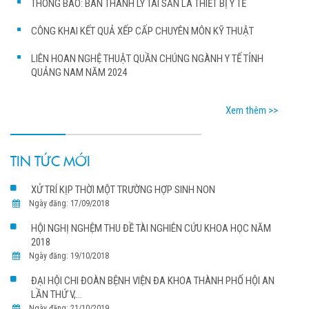
THÔNG BÁO: BÁN THANH LÝ TÀI SẢN LÀ THIẾT BỊ Y TẾ
CÔNG KHAI KẾT QUẢ XẾP CẤP CHUYÊN MÔN KỸ THUẬT
LIÊN HOAN NGHỆ THUẬT QUẦN CHÚNG NGÀNH Y TẾ TỈNH
QUẢNG NAM NĂM 2024
Xem thêm >>
TIN TỨC MỚI
XỬ TRÍ KỊP THỜI MỘT TRƯỜNG HỢP SINH NON
Ngày đăng: 17/09/2018
HỘI NGHỊ NGHỆM THU ĐỀ TÀI NGHIÊN CỨU KHOA HỌC NĂM
2018
Ngày đăng: 19/10/2018
ĐẠI HỘI CHI ĐOÀN BỆNH VIỆN ĐA KHOA THÀNH PHỐ HỘI AN
LẦN THỨ V,...
Ngày đăng: 21/10/2019