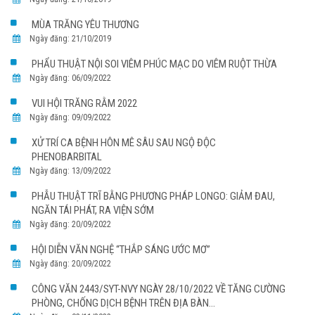
MÙA TRĂNG YÊU THƯƠNG
Ngày đăng: 21/10/2019
PHẨU THUẬT NỘI SOI VIÊM PHÚC MẠC DO VIÊM RUỘT THỪA
Ngày đăng: 06/09/2022
VUI HỘI TRĂNG RẰM 2022
Ngày đăng: 09/09/2022
XỬ TRÍ CA BỆNH HÔN MÊ SÂU SAU NGỘ ĐỘC
PHENOBARBITAL
Ngày đăng: 13/09/2022
PHẪU THUẬT TRĨ BẰNG PHƯƠNG PHÁP LONGO: GIẢM ĐAU,
NGĂN TÁI PHÁT, RA VIỆN SỚM
Ngày đăng: 20/09/2022
HỘI DIỄN VĂN NGHỆ “THẮP SÁNG ƯỚC MƠ”
Ngày đăng: 20/09/2022
CÔNG VĂN 2443/SYT-NVY NGÀY 28/10/2022 VỀ TĂNG CƯỜNG
PHÒNG, CHỐNG DỊCH BỆNH TRÊN ĐỊA BÀN...