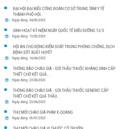
ĐẠI HỘI ĐẠI BIỂU CÔNG ĐOÀN CƠ SỞ TRUNG TÂM Y TẾ
THÀNH PHỐ HỘI...
Ngày đăng: 04/05/2023
SINH HOẠT KỶ NIỆM NGÀY QUỐC TẾ ĐIỀU DƯỠNG 12/5
Ngày đăng: 13/05/2023
HỘI AN CHỦ ĐỘNG KIỂM SOÁT TRONG PHÒNG CHỐNG, DỊCH
BỆNH SỐT XUẤT HUYẾT
Ngày đăng: 16/06/2023
THÔNG BÁO CHÀO GIÁ - GÓI THẦU THUỐC KHÁNG SINH CẤP
THIẾT CHỜ KẾT QUẢ...
Ngày đăng: 23/06/2023
THÔNG BÁO CHÀO GIÁ - GÓI THẦU THUỐC GENERIC CẤP
THIẾT CHỜ KẾT QUẢ THẦU...
Ngày đăng: 23/06/2023
THƯ MỜI CHÀO GIÁ PHIM X-QUANG
Ngày đăng: 05/07/2023
THƯ MỜI CHÀO GIÁ VỊ THUỐC CỔ TRUYỀN