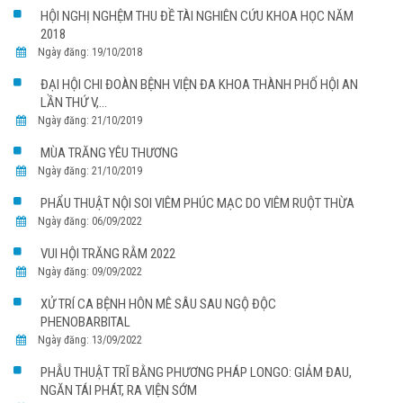
HỘI NGHỊ NGHỆM THU ĐỀ TÀI NGHIÊN CỨU KHOA HỌC NĂM
2018
Ngày đăng: 19/10/2018
ĐẠI HỘI CHI ĐOÀN BỆNH VIỆN ĐA KHOA THÀNH PHỐ HỘI AN
LẦN THỨ V,...
Ngày đăng: 21/10/2019
MÙA TRĂNG YÊU THƯƠNG
Ngày đăng: 21/10/2019
PHẨU THUẬT NỘI SOI VIÊM PHÚC MẠC DO VIÊM RUỘT THỪA
Ngày đăng: 06/09/2022
VUI HỘI TRĂNG RẰM 2022
Ngày đăng: 09/09/2022
XỬ TRÍ CA BỆNH HÔN MÊ SÂU SAU NGỘ ĐỘC
PHENOBARBITAL
Ngày đăng: 13/09/2022
PHẪU THUẬT TRĨ BẰNG PHƯƠNG PHÁP LONGO: GIẢM ĐAU,
NGĂN TÁI PHÁT, RA VIỆN SỚM