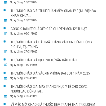
Ngày đăng: 10/12/2024
THƯ MỜI CHÀO GIÁ “THUÊ PHẦN MỀM QUẢN LÝ BỆNH VIỆN VÀ
KHÁM CHỮA...
Ngày đăng: 20/12/2024
CÔNG KHAI KẾT QUẢ XẾP CẤP CHUYÊN MÔN KỸ THUẬT
Ngày đăng: 06/01/2025
THƯ MỜI CHÀO GIÁ CÁC MẶT HÀNG VẮC XIN TIÊM CHỦNG
DỊCH VỤ TẠI TRUNG...
Ngày đăng: 27/03/2025
THƯ MỜI CHÀO GIÁ DỊCH VỤ TƯ VẤN ĐẤU THẦU
Ngày đăng: 14/04/2025
THƯ MỜI CHÀO GIÁ VẮCXIN PHÒNG DẠI ĐỢT 1 NĂM 2025
Ngày đăng: 22/04/2025
THƯ MỜI CHÀO GIÁ: MAY TRANG PHỤC Y TẾ CHO CBVC,
NGƯỜI LAO ĐỘNG TẠI...
Ngày đăng: 28/04/2025
VỀ VIỆC MỜI CHÀO GIÁ THUỐC TIÊM TRÁNH THAI TRICLOFEM