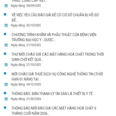
THẦU: CUNG CẤP VẬT...
Ngày đăng: 09/09/2025
VỀ VIỆC YÊU CẦU BÁO GIÁ ĐỂ CÓ CƠ SỞ CHUẨN BỊ HỒ SƠ
ĐỀ...
Ngày đăng: 02/10/2025
CHƯƠNG TRÌNH KHÁM VÀ PHẪU THUẬT CỦA BỆNH VIỆN
TRƯỜNG ĐẠI HỌC Y - DƯỢC...
Ngày đăng: 21/10/2025
THƯ MỜI CHÀO GIÁ CÁC MẶT HÀNG HOÁ CHẤT TRONG THỜI
GIAN CHỜ KẾT QUẢ...
Ngày đăng: 27/10/2025
MỜI CHÀO GIÁ THUÊ DỊCH VỤ CÔNG NGHỆ THÔNG TIN (THỜI
HẠN 01 NĂM) TẠI...
Ngày đăng: 04/12/2025
THÔNG BÁO: BÁN THANH LÝ TÀI SẢN LÀ THIẾT BỊ Y TẾ
Ngày đăng: 31/03/2026
THÔNG BÁO MỜI BÁO GIÁ CÁC MẶT HÀNG HOÁ CHẤT 6
THÁNG CUỐI NĂM 2026...