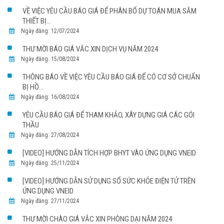
VỀ VIỆC YÊU CẦU BÁO GIÁ ĐỂ PHÂN BỔ DỰ TOÁN MUA SẮM
THIẾT BỊ...
Ngày đăng: 12/07/2024
THƯ MỜI BÁO GIÁ VẮC XIN DỊCH VỤ NĂM 2024
Ngày đăng: 15/08/2024
THÔNG BÁO VỀ VIỆC YÊU CẦU BÁO GIÁ ĐỂ CÓ CƠ SỞ CHUẨN
BỊ HỒ...
Ngày đăng: 16/08/2024
YÊU CẦU BÁO GIÁ ĐỂ THAM KHẢO, XÂY DỰNG GIÁ CÁC GÓI
THẦU
Ngày đăng: 27/08/2024
[VIDEO] HƯỚNG DẪN TÍCH HỢP BHYT VÀO ỨNG DỤNG VNEID
Ngày đăng: 25/11/2024
[VIDEO] HƯỚNG DẪN SỬ DỤNG SỔ SỨC KHỎE ĐIỆN TỬ TRÊN
ỨNG DỤNG VNEID
Ngày đăng: 27/11/2024
THƯ MỜI CHÀO GIÁ VẮC XIN PHÒNG DẠI NĂM 2024