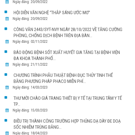
Ngày đăng: 20/09/2022
HỘI DIỄN VĂN NGHỆ “THẮP SÁNG ƯỚC MƠ”
Ngày đăng: 20/09/2022
CÔNG VĂN 2443/SYT-NVY NGÀY 28/10/2022 VỀ TĂNG CƯỜNG
PHÒNG, CHỐNG DỊCH BỆNH TRÊN ĐỊA BÀN...
Ngày đăng: 02/11/2022
BÁO ĐỘNG BỆNH SỐT XUẤT HUYẾT GIA TĂNG TẠI BỆNH VIỆN
ĐA KHOA THÀNH PHỐ...
Ngày đăng: 21/11/2022
CHƯƠNG TRÌNH PHẪU THUẬT BỆNH ĐỤC THỦY TINH THỂ
BẰNG PHƯƠNG PHÁP PHACO MIỄN PHÍ...
Ngày đăng: 14/03/2023
THƯ MỜI CHÀO GIÁ TRANG THIẾT BỊ Y TẾ TẠI TRUNG TÂM Y TẾ
TP...
Ngày đăng: 15/03/2023
ĐIỀU TRỊ THÀNH CÔNG TRƯỜNG HỢP THỦNG DẠ DÀY ĐE DOẠ
SỐC NHIỄM TRÙNG BẰNG...
Ngày đăng: 18/04/2023