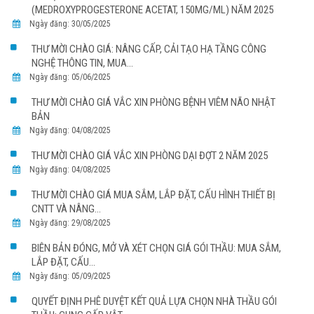
(MEDROXYPROGESTERONE ACETAT, 150MG/ML) NĂM 2025
Ngày đăng: 30/05/2025
THƯ MỜI CHÀO GIÁ: NÂNG CẤP, CẢI TẠO HẠ TẦNG CÔNG
NGHỆ THÔNG TIN, MUA...
Ngày đăng: 05/06/2025
THƯ MỜI CHÀO GIÁ VẮC XIN PHÒNG BỆNH VIÊM NÃO NHẬT
BẢN
Ngày đăng: 04/08/2025
THƯ MỜI CHÀO GIÁ VẮC XIN PHÒNG DẠI ĐỢT 2 NĂM 2025
Ngày đăng: 04/08/2025
THƯ MỜI CHÀO GIÁ MUA SẮM, LẮP ĐẶT, CẤU HÌNH THIẾT BỊ
CNTT VÀ NÂNG...
Ngày đăng: 29/08/2025
BIÊN BẢN ĐÓNG, MỞ VÀ XÉT CHỌN GIÁ GÓI THẦU: MUA SẮM,
LẮP ĐẶT, CẤU...
Ngày đăng: 05/09/2025
QUYẾT ĐỊNH PHÊ DUYỆT KẾT QUẢ LỰA CHỌN NHÀ THẦU GÓI