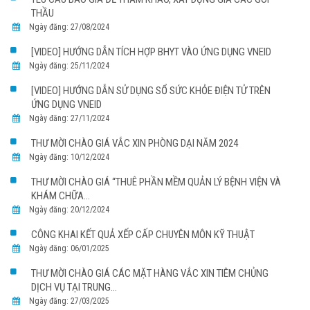
THẦU
Ngày đăng: 27/08/2024
[VIDEO] HƯỚNG DẪN TÍCH HỢP BHYT VÀO ỨNG DỤNG VNEID
Ngày đăng: 25/11/2024
[VIDEO] HƯỚNG DẪN SỬ DỤNG SỔ SỨC KHỎE ĐIỆN TỬ TRÊN
ỨNG DỤNG VNEID
Ngày đăng: 27/11/2024
THƯ MỜI CHÀO GIÁ VẮC XIN PHÒNG DẠI NĂM 2024
Ngày đăng: 10/12/2024
THƯ MỜI CHÀO GIÁ “THUÊ PHẦN MỀM QUẢN LÝ BỆNH VIỆN VÀ
KHÁM CHỮA...
Ngày đăng: 20/12/2024
CÔNG KHAI KẾT QUẢ XẾP CẤP CHUYÊN MÔN KỸ THUẬT
Ngày đăng: 06/01/2025
THƯ MỜI CHÀO GIÁ CÁC MẶT HÀNG VẮC XIN TIÊM CHỦNG
DỊCH VỤ TẠI TRUNG...
Ngày đăng: 27/03/2025