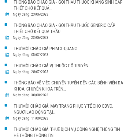
THÔNG BÁO CHÀO GIÁ - GÓI THẦU THUỐC KHÁNG SINH CẤP
THIẾT CHỜ KẾT QUẢ...
Ngày đăng: 23/06/2023
THÔNG BÁO CHÀO GIÁ - GÓI THẦU THUỐC GENERIC CẤP
THIẾT CHỜ KẾT QUẢ THẦU...
Ngày đăng: 23/06/2023
THƯ MỜI CHÀO GIÁ PHIM X-QUANG
Ngày đăng: 05/07/2023
THƯ MỜI CHÀO GIÁ VỊ THUỐC CỔ TRUYỀN
Ngày đăng: 28/07/2023
THÔNG BÁO VỀ VIỆC CHUYỂN TUYẾN ĐẾN CÁC BỆNH VIỆN ĐA
KHOA, CHUYÊN KHOA TRÊN...
Ngày đăng: 30/08/2023
THƯ MỜI CHÀO GIÁ: MAY TRANG PHỤC Y TẾ CHO CBVC,
NGƯỜI LAO ĐỘNG TẠI...
Ngày đăng: 11/09/2023
THƯ MỜI CHÀO GIÁ: THUÊ DỊCH VỤ CÔNG NGHỆ THÔNG TIN
HỆ THỐNG THÔNG TIN...