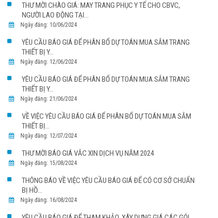
THƯ MỜI CHÀO GIÁ: MAY TRANG PHỤC Y TẾ CHO CBVC,
NGƯỜI LAO ĐỘNG TẠI...
Ngày đăng: 10/06/2024
YÊU CẦU BÁO GIÁ ĐỂ PHÂN BỔ DỰ TOÁN MUA SẮM TRANG
THIẾT BỊ Y...
Ngày đăng: 12/06/2024
YÊU CẦU BÁO GIÁ ĐỂ PHÂN BỔ DỰ TOÁN MUA SẮM TRANG
THIẾT BỊ Y...
Ngày đăng: 21/06/2024
VỀ VIỆC YÊU CẦU BÁO GIÁ ĐỂ PHÂN BỔ DỰ TOÁN MUA SẮM
THIẾT BỊ...
Ngày đăng: 12/07/2024
THƯ MỜI BÁO GIÁ VẮC XIN DỊCH VỤ NĂM 2024
Ngày đăng: 15/08/2024
THÔNG BÁO VỀ VIỆC YÊU CẦU BÁO GIÁ ĐỂ CÓ CƠ SỞ CHUẨN
BỊ HỒ...
Ngày đăng: 16/08/2024
YÊU CẦU BÁO GIÁ ĐỂ THAM KHẢO, XÂY DỰNG GIÁ CÁC GÓI