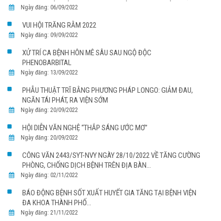
Ngày đăng: 06/09/2022
VUI HỘI TRĂNG RẰM 2022
Ngày đăng: 09/09/2022
XỬ TRÍ CA BỆNH HÔN MÊ SÂU SAU NGỘ ĐỘC
PHENOBARBITAL
Ngày đăng: 13/09/2022
PHẪU THUẬT TRĨ BẰNG PHƯƠNG PHÁP LONGO: GIẢM ĐAU,
NGĂN TÁI PHÁT, RA VIỆN SỚM
Ngày đăng: 20/09/2022
HỘI DIỄN VĂN NGHỆ “THẮP SÁNG ƯỚC MƠ”
Ngày đăng: 20/09/2022
CÔNG VĂN 2443/SYT-NVY NGÀY 28/10/2022 VỀ TĂNG CƯỜNG
PHÒNG, CHỐNG DỊCH BỆNH TRÊN ĐỊA BÀN...
Ngày đăng: 02/11/2022
BÁO ĐỘNG BỆNH SỐT XUẤT HUYẾT GIA TĂNG TẠI BỆNH VIỆN
ĐA KHOA THÀNH PHỐ...
Ngày đăng: 21/11/2022