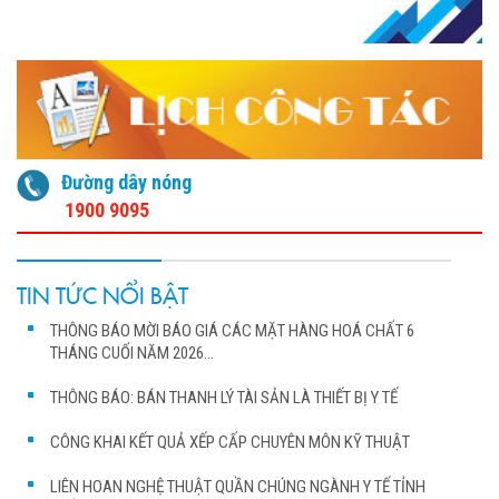
Đường dây nóng
1900 9095
TIN TỨC NỔI BẬT
THÔNG BÁO MỜI BÁO GIÁ CÁC MẶT HÀNG HOÁ CHẤT 6
THÁNG CUỐI NĂM 2026...
THÔNG BÁO: BÁN THANH LÝ TÀI SẢN LÀ THIẾT BỊ Y TẾ
CÔNG KHAI KẾT QUẢ XẾP CẤP CHUYÊN MÔN KỸ THUẬT
LIÊN HOAN NGHỆ THUẬT QUẦN CHÚNG NGÀNH Y TẾ TỈNH