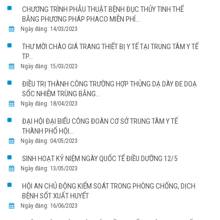
CHƯƠNG TRÌNH PHẪU THUẬT BỆNH ĐỤC THỦY TINH THỂ
BẰNG PHƯƠNG PHÁP PHACO MIỄN PHÍ...
Ngày đăng: 14/03/2023
THƯ MỜI CHÀO GIÁ TRANG THIẾT BỊ Y TẾ TẠI TRUNG TÂM Y TẾ
TP...
Ngày đăng: 15/03/2023
ĐIỀU TRỊ THÀNH CÔNG TRƯỜNG HỢP THỦNG DẠ DÀY ĐE DOẠ
SỐC NHIỄM TRÙNG BẰNG...
Ngày đăng: 18/04/2023
ĐẠI HỘI ĐẠI BIỂU CÔNG ĐOÀN CƠ SỞ TRUNG TÂM Y TẾ
THÀNH PHỐ HỘI...
Ngày đăng: 04/05/2023
SINH HOẠT KỶ NIỆM NGÀY QUỐC TẾ ĐIỀU DƯỠNG 12/5
Ngày đăng: 13/05/2023
HỘI AN CHỦ ĐỘNG KIỂM SOÁT TRONG PHÒNG CHỐNG, DỊCH
BỆNH SỐT XUẤT HUYẾT
Ngày đăng: 16/06/2023