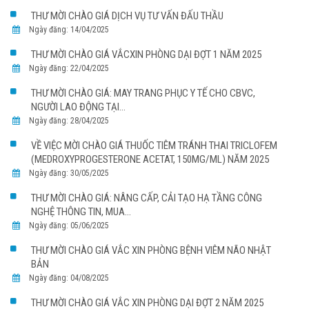
THƯ MỜI CHÀO GIÁ DỊCH VỤ TƯ VẤN ĐẤU THẦU
Ngày đăng: 14/04/2025
THƯ MỜI CHÀO GIÁ VẮCXIN PHÒNG DẠI ĐỢT 1 NĂM 2025
Ngày đăng: 22/04/2025
THƯ MỜI CHÀO GIÁ: MAY TRANG PHỤC Y TẾ CHO CBVC,
NGƯỜI LAO ĐỘNG TẠI...
Ngày đăng: 28/04/2025
VỀ VIỆC MỜI CHÀO GIÁ THUỐC TIÊM TRÁNH THAI TRICLOFEM
(MEDROXYPROGESTERONE ACETAT, 150MG/ML) NĂM 2025
Ngày đăng: 30/05/2025
THƯ MỜI CHÀO GIÁ: NÂNG CẤP, CẢI TẠO HẠ TẦNG CÔNG
NGHỆ THÔNG TIN, MUA...
Ngày đăng: 05/06/2025
THƯ MỜI CHÀO GIÁ VẮC XIN PHÒNG BỆNH VIÊM NÃO NHẬT
BẢN
Ngày đăng: 04/08/2025
THƯ MỜI CHÀO GIÁ VẮC XIN PHÒNG DẠI ĐỢT 2 NĂM 2025