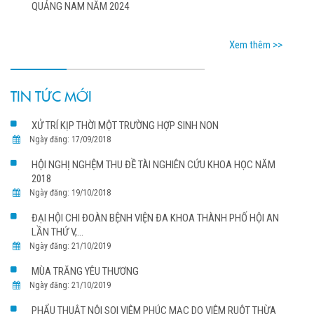
QUẢNG NAM NĂM 2024
Xem thêm >>
TIN TỨC MỚI
XỬ TRÍ KỊP THỜI MỘT TRƯỜNG HỢP SINH NON
Ngày đăng: 17/09/2018
HỘI NGHỊ NGHỆM THU ĐỀ TÀI NGHIÊN CỨU KHOA HỌC NĂM
2018
Ngày đăng: 19/10/2018
ĐẠI HỘI CHI ĐOÀN BỆNH VIỆN ĐA KHOA THÀNH PHỐ HỘI AN
LẦN THỨ V,...
Ngày đăng: 21/10/2019
MÙA TRĂNG YÊU THƯƠNG
Ngày đăng: 21/10/2019
PHẨU THUẬT NỘI SOI VIÊM PHÚC MẠC DO VIÊM RUỘT THỪA