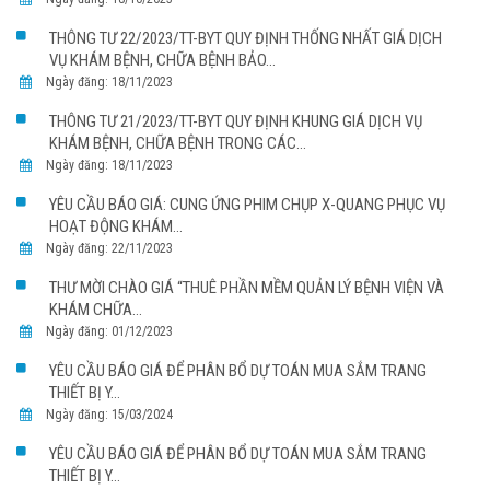
THÔNG TƯ 22/2023/TT-BYT QUY ĐỊNH THỐNG NHẤT GIÁ DỊCH
VỤ KHÁM BỆNH, CHỮA BỆNH BẢO...
Ngày đăng: 18/11/2023
THÔNG TƯ 21/2023/TT-BYT QUY ĐỊNH KHUNG GIÁ DỊCH VỤ
KHÁM BỆNH, CHỮA BỆNH TRONG CÁC...
Ngày đăng: 18/11/2023
YÊU CẦU BÁO GIÁ: CUNG ỨNG PHIM CHỤP X-QUANG PHỤC VỤ
HOẠT ĐỘNG KHÁM...
Ngày đăng: 22/11/2023
THƯ MỜI CHÀO GIÁ “THUÊ PHẦN MỀM QUẢN LÝ BỆNH VIỆN VÀ
KHÁM CHỮA...
Ngày đăng: 01/12/2023
YÊU CẦU BÁO GIÁ ĐỂ PHÂN BỔ DỰ TOÁN MUA SẮM TRANG
THIẾT BỊ Y...
Ngày đăng: 15/03/2024
YÊU CẦU BÁO GIÁ ĐỂ PHÂN BỔ DỰ TOÁN MUA SẮM TRANG
THIẾT BỊ Y...