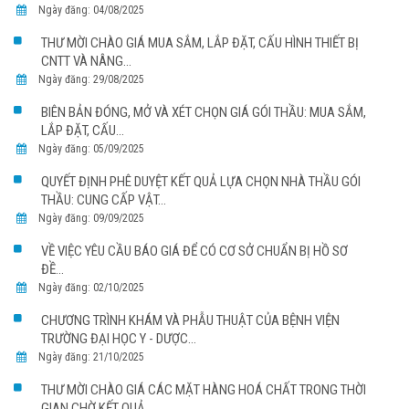
Ngày đăng: 04/08/2025
THƯ MỜI CHÀO GIÁ MUA SẮM, LẮP ĐẶT, CẤU HÌNH THIẾT BỊ
CNTT VÀ NÂNG...
Ngày đăng: 29/08/2025
BIÊN BẢN ĐÓNG, MỞ VÀ XÉT CHỌN GIÁ GÓI THẦU: MUA SẮM,
LẮP ĐẶT, CẤU...
Ngày đăng: 05/09/2025
QUYẾT ĐỊNH PHÊ DUYỆT KẾT QUẢ LỰA CHỌN NHÀ THẦU GÓI
THẦU: CUNG CẤP VẬT...
Ngày đăng: 09/09/2025
VỀ VIỆC YÊU CẦU BÁO GIÁ ĐỂ CÓ CƠ SỞ CHUẨN BỊ HỒ SƠ
ĐỀ...
Ngày đăng: 02/10/2025
CHƯƠNG TRÌNH KHÁM VÀ PHẪU THUẬT CỦA BỆNH VIỆN
TRƯỜNG ĐẠI HỌC Y - DƯỢC...
Ngày đăng: 21/10/2025
THƯ MỜI CHÀO GIÁ CÁC MẶT HÀNG HOÁ CHẤT TRONG THỜI
GIAN CHỜ KẾT QUẢ...