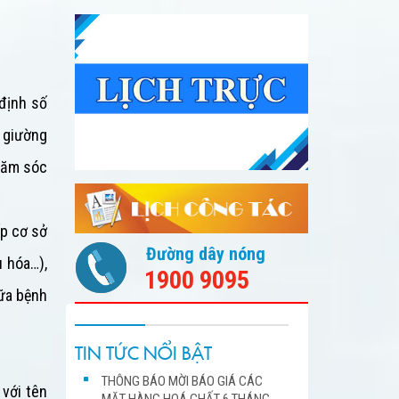
 định số
 giường
chăm sóc
p cơ sở
Đường dây nóng
u hóa…),
1900 9095
ữa bệnh
TIN TỨC NỔI BẬT
THÔNG BÁO MỜI BÁO GIÁ CÁC
với tên
MẶT HÀNG HOÁ CHẤT 6 THÁNG