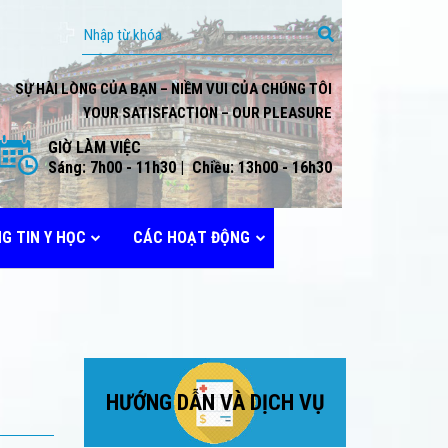
SỰ HÀI LÒNG CỦA BẠN – NIỀM VUI CỦA CHÚNG TÔI
YOUR SATISFACTION – OUR PLEASURE
GIỜ LÀM VIỆC
Sáng: 7h00 - 11h30 | Chiều: 13h00 - 16h30
G TIN Y HỌC
CÁC HOẠT ĐỘNG
HƯỚNG DẪN VÀ DỊCH VỤ