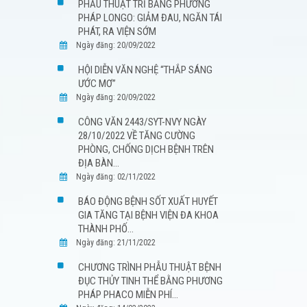
PHẪU THUẬT TRĨ BẰNG PHƯƠNG
PHÁP LONGO: GIẢM ĐAU, NGĂN TÁI
PHÁT, RA VIỆN SỚM
Ngày đăng: 20/09/2022
HỘI DIỄN VĂN NGHỆ “THẮP SÁNG
ƯỚC MƠ”
Ngày đăng: 20/09/2022
CÔNG VĂN 2443/SYT-NVY NGÀY
28/10/2022 VỀ TĂNG CƯỜNG
PHÒNG, CHỐNG DỊCH BỆNH TRÊN
ĐỊA BÀN...
Ngày đăng: 02/11/2022
BÁO ĐỘNG BỆNH SỐT XUẤT HUYẾT
GIA TĂNG TẠI BỆNH VIỆN ĐA KHOA
THÀNH PHỐ...
Ngày đăng: 21/11/2022
CHƯƠNG TRÌNH PHẪU THUẬT BỆNH
ĐỤC THỦY TINH THỂ BẰNG PHƯƠNG
PHÁP PHACO MIỄN PHÍ...