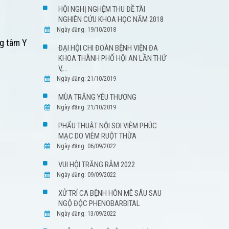
HỘI NGHỊ NGHỆM THU ĐỀ TÀI
NGHIÊN CỨU KHOA HỌC NĂM 2018
Ngày đăng: 19/10/2018
ng tâm Y
ĐẠI HỘI CHI ĐOÀN BỆNH VIỆN ĐA
KHOA THÀNH PHỐ HỘI AN LẦN THỨ
V,...
Ngày đăng: 21/10/2019
MÙA TRĂNG YÊU THƯƠNG
Ngày đăng: 21/10/2019
PHẨU THUẬT NỘI SOI VIÊM PHÚC
MẠC DO VIÊM RUỘT THỪA
Ngày đăng: 06/09/2022
VUI HỘI TRĂNG RẰM 2022
Ngày đăng: 09/09/2022
XỬ TRÍ CA BỆNH HÔN MÊ SÂU SAU
NGỘ ĐỘC PHENOBARBITAL
Ngày đăng: 13/09/2022