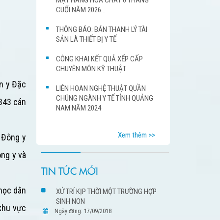
CUỐI NĂM 2026...
THÔNG BÁO: BÁN THANH LÝ TÀI
SẢN LÀ THIẾT BỊ Y TẾ
CÔNG KHAI KẾT QUẢ XẾP CẤP
CHUYÊN MÔN KỸ THUẬT
n y Đặc
LIÊN HOAN NGHỆ THUẬT QUẦN
CHÚNG NGÀNH Y TẾ TỈNH QUẢNG
 343 cán
NAM NĂM 2024
Xem thêm >>
 Đông y
ng y và
TIN TỨC MỚI
học dân
XỬ TRÍ KỊP THỜI MỘT TRƯỜNG HỢP
SINH NON
khu vực
Ngày đăng: 17/09/2018