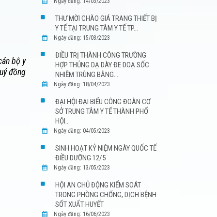
Ngày đăng: 14/03/2023
THƯ MỜI CHÀO GIÁ TRANG THIẾT BỊ
Y TẾ TẠI TRUNG TÂM Y TẾ TP...
Ngày đăng: 15/03/2023
ĐIỀU TRỊ THÀNH CÔNG TRƯỜNG
cán bộ y
HỢP THỦNG DẠ DÀY ĐE DOẠ SỐC
quý đồng
NHIỄM TRÙNG BẰNG...
Ngày đăng: 18/04/2023
ĐẠI HỘI ĐẠI BIỂU CÔNG ĐOÀN CƠ
SỞ TRUNG TÂM Y TẾ THÀNH PHỐ
HỘI...
Ngày đăng: 04/05/2023
SINH HOẠT KỶ NIỆM NGÀY QUỐC TẾ
ĐIỀU DƯỠNG 12/5
Ngày đăng: 13/05/2023
HỘI AN CHỦ ĐỘNG KIỂM SOÁT
TRONG PHÒNG CHỐNG, DỊCH BỆNH
SỐT XUẤT HUYẾT
Ngày đăng: 16/06/2023