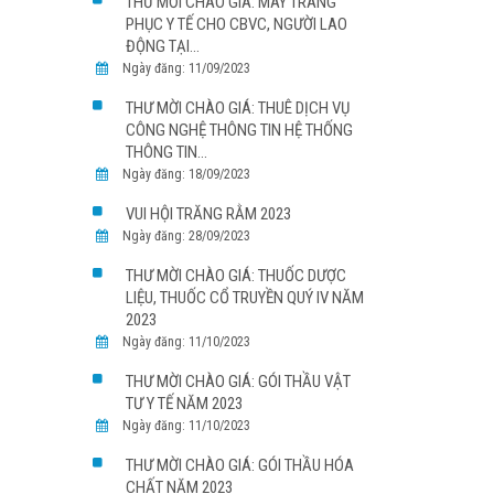
THƯ MỜI CHÀO GIÁ: MAY TRANG
PHỤC Y TẾ CHO CBVC, NGƯỜI LAO
ĐỘNG TẠI...
Ngày đăng: 11/09/2023
THƯ MỜI CHÀO GIÁ: THUÊ DỊCH VỤ
CÔNG NGHỆ THÔNG TIN HỆ THỐNG
THÔNG TIN...
Ngày đăng: 18/09/2023
VUI HỘI TRĂNG RẰM 2023
Ngày đăng: 28/09/2023
THƯ MỜI CHÀO GIÁ: THUỐC DƯỢC
LIỆU, THUỐC CỔ TRUYỀN QUÝ IV NĂM
2023
Ngày đăng: 11/10/2023
THƯ MỜI CHÀO GIÁ: GÓI THẦU VẬT
TƯ Y TẾ NĂM 2023
Ngày đăng: 11/10/2023
THƯ MỜI CHÀO GIÁ: GÓI THẦU HÓA
CHẤT NĂM 2023