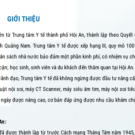
GIỚI THIỆU
tên từ
Trung tâm Y tế thành phố Hội An, thành lập theo Quyết
nh Quảng Nam.
Trung tâm Y tế
được xếp hạng III, quy mô 100
 ngân sách nhà nước bảo đảm một phần kinh phí, có nhiệm vụ 
ận; học sinh, sinh viên và du khách đến thăm quan tại Hội An.
lãnh đạo,
Trung tâm Y tế
đã không ngừng được đầu tư nâng cấ
huật nội soi, máy CT Scanner, máy siêu âm tim, máy nội soi tiê
ị ngày được nâng cao, cơ bản đáp ứng được nhu cầu khám ch
 An:
 đã được thành lập từ trước Cách mạng Tháng Tám năm 1945, 