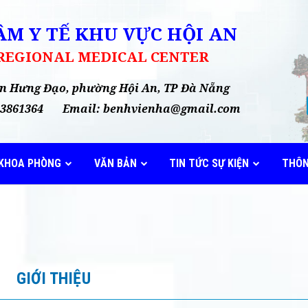
M Y TẾ KHU VỰC HỘI AN
 REGIONAL MEDICAL CENTER
rần Hưng Đạo, phường Hội An, TP Đà Nẵng
35 3861364 Email: benhvienha@gmail.com
KHOA PHÒNG
VĂN BẢN
TIN TỨC SỰ KIỆN
THÔN
GIỚI THIỆU