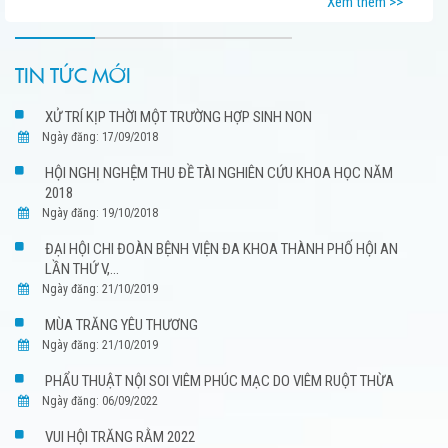
Xem thêm >>
TIN TỨC MỚI
XỬ TRÍ KỊP THỜI MỘT TRƯỜNG HỢP SINH NON
Ngày đăng: 17/09/2018
HỘI NGHỊ NGHỆM THU ĐỀ TÀI NGHIÊN CỨU KHOA HỌC NĂM
2018
Ngày đăng: 19/10/2018
ĐẠI HỘI CHI ĐOÀN BỆNH VIỆN ĐA KHOA THÀNH PHỐ HỘI AN
LẦN THỨ V,...
Ngày đăng: 21/10/2019
MÙA TRĂNG YÊU THƯƠNG
Ngày đăng: 21/10/2019
PHẨU THUẬT NỘI SOI VIÊM PHÚC MẠC DO VIÊM RUỘT THỪA
Ngày đăng: 06/09/2022
VUI HỘI TRĂNG RẰM 2022