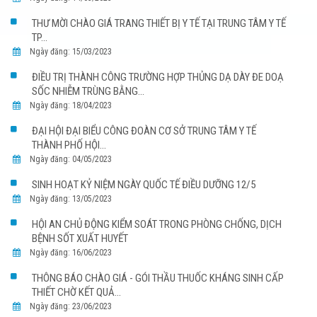
THƯ MỜI CHÀO GIÁ TRANG THIẾT BỊ Y TẾ TẠI TRUNG TÂM Y TẾ
TP...
Ngày đăng: 15/03/2023
ĐIỀU TRỊ THÀNH CÔNG TRƯỜNG HỢP THỦNG DẠ DÀY ĐE DOẠ
SỐC NHIỄM TRÙNG BẰNG...
Ngày đăng: 18/04/2023
ĐẠI HỘI ĐẠI BIỂU CÔNG ĐOÀN CƠ SỞ TRUNG TÂM Y TẾ
THÀNH PHỐ HỘI...
Ngày đăng: 04/05/2023
SINH HOẠT KỶ NIỆM NGÀY QUỐC TẾ ĐIỀU DƯỠNG 12/5
Ngày đăng: 13/05/2023
HỘI AN CHỦ ĐỘNG KIỂM SOÁT TRONG PHÒNG CHỐNG, DỊCH
BỆNH SỐT XUẤT HUYẾT
Ngày đăng: 16/06/2023
THÔNG BÁO CHÀO GIÁ - GÓI THẦU THUỐC KHÁNG SINH CẤP
THIẾT CHỜ KẾT QUẢ...
Ngày đăng: 23/06/2023