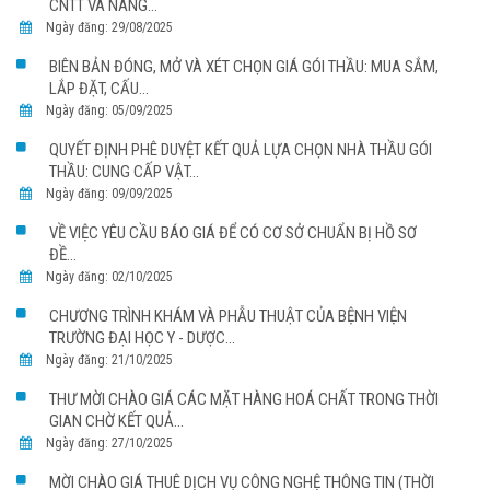
CNTT VÀ NÂNG...
Ngày đăng: 29/08/2025
BIÊN BẢN ĐÓNG, MỞ VÀ XÉT CHỌN GIÁ GÓI THẦU: MUA SẮM,
LẮP ĐẶT, CẤU...
Ngày đăng: 05/09/2025
QUYẾT ĐỊNH PHÊ DUYỆT KẾT QUẢ LỰA CHỌN NHÀ THẦU GÓI
THẦU: CUNG CẤP VẬT...
Ngày đăng: 09/09/2025
VỀ VIỆC YÊU CẦU BÁO GIÁ ĐỂ CÓ CƠ SỞ CHUẨN BỊ HỒ SƠ
ĐỀ...
Ngày đăng: 02/10/2025
CHƯƠNG TRÌNH KHÁM VÀ PHẪU THUẬT CỦA BỆNH VIỆN
TRƯỜNG ĐẠI HỌC Y - DƯỢC...
Ngày đăng: 21/10/2025
THƯ MỜI CHÀO GIÁ CÁC MẶT HÀNG HOÁ CHẤT TRONG THỜI
GIAN CHỜ KẾT QUẢ...
Ngày đăng: 27/10/2025
MỜI CHÀO GIÁ THUÊ DỊCH VỤ CÔNG NGHỆ THÔNG TIN (THỜI