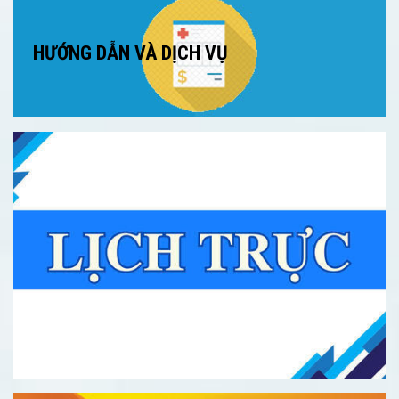
HƯỚNG DẪN VÀ DỊCH VỤ