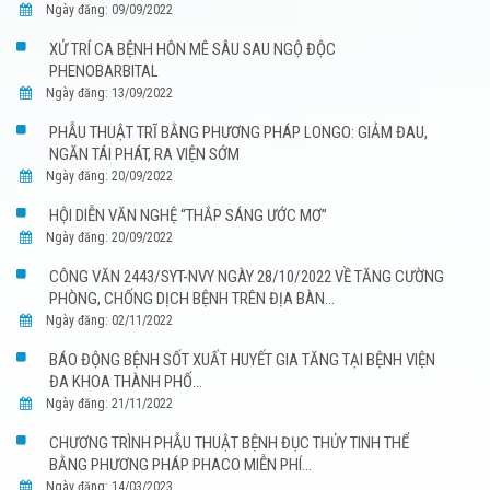
Ngày đăng: 09/09/2022
XỬ TRÍ CA BỆNH HÔN MÊ SÂU SAU NGỘ ĐỘC
PHENOBARBITAL
Ngày đăng: 13/09/2022
PHẪU THUẬT TRĨ BẰNG PHƯƠNG PHÁP LONGO: GIẢM ĐAU,
NGĂN TÁI PHÁT, RA VIỆN SỚM
Ngày đăng: 20/09/2022
HỘI DIỄN VĂN NGHỆ “THẮP SÁNG ƯỚC MƠ”
Ngày đăng: 20/09/2022
CÔNG VĂN 2443/SYT-NVY NGÀY 28/10/2022 VỀ TĂNG CƯỜNG
PHÒNG, CHỐNG DỊCH BỆNH TRÊN ĐỊA BÀN...
Ngày đăng: 02/11/2022
BÁO ĐỘNG BỆNH SỐT XUẤT HUYẾT GIA TĂNG TẠI BỆNH VIỆN
ĐA KHOA THÀNH PHỐ...
Ngày đăng: 21/11/2022
CHƯƠNG TRÌNH PHẪU THUẬT BỆNH ĐỤC THỦY TINH THỂ
BẰNG PHƯƠNG PHÁP PHACO MIỄN PHÍ...
Ngày đăng: 14/03/2023