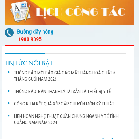
Đường dây nóng
1900 9095
TIN TỨC NỔI BẬT
THÔNG BÁO MỜI BÁO GIÁ CÁC MẶT HÀNG HOÁ CHẤT 6
THÁNG CUỐI NĂM 2026...
THÔNG BÁO: BÁN THANH LÝ TÀI SẢN LÀ THIẾT BỊ Y TẾ
CÔNG KHAI KẾT QUẢ XẾP CẤP CHUYÊN MÔN KỸ THUẬT
LIÊN HOAN NGHỆ THUẬT QUẦN CHÚNG NGÀNH Y TẾ TỈNH
QUẢNG NAM NĂM 2024