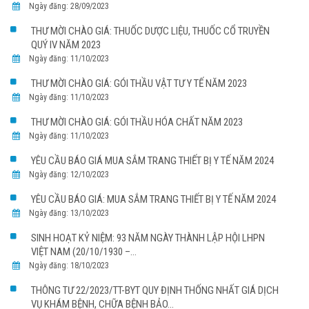
Ngày đăng: 28/09/2023
THƯ MỜI CHÀO GIÁ: THUỐC DƯỢC LIỆU, THUỐC CỔ TRUYỀN
QUÝ IV NĂM 2023
Ngày đăng: 11/10/2023
THƯ MỜI CHÀO GIÁ: GÓI THẦU VẬT TƯ Y TẾ NĂM 2023
Ngày đăng: 11/10/2023
THƯ MỜI CHÀO GIÁ: GÓI THẦU HÓA CHẤT NĂM 2023
Ngày đăng: 11/10/2023
YÊU CẦU BÁO GIÁ MUA SẮM TRANG THIẾT BỊ Y TẾ NĂM 2024
Ngày đăng: 12/10/2023
YÊU CẦU BÁO GIÁ: MUA SẮM TRANG THIẾT BỊ Y TẾ NĂM 2024
Ngày đăng: 13/10/2023
SINH HOẠT KỶ NIỆM: 93 NĂM NGÀY THÀNH LẬP HỘI LHPN
VIỆT NAM (20/10/1930 –...
Ngày đăng: 18/10/2023
THÔNG TƯ 22/2023/TT-BYT QUY ĐỊNH THỐNG NHẤT GIÁ DỊCH
VỤ KHÁM BỆNH, CHỮA BỆNH BẢO...