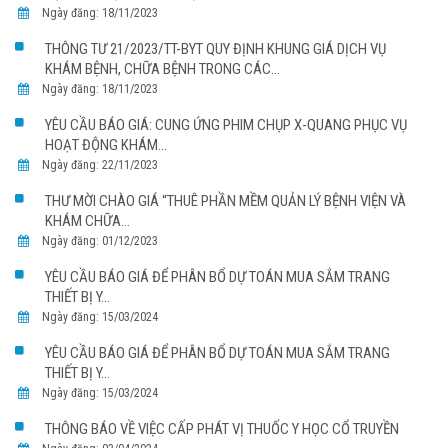
Ngày đăng: 18/11/2023
THÔNG TƯ 21/2023/TT-BYT QUY ĐỊNH KHUNG GIÁ DỊCH VỤ
KHÁM BỆNH, CHỮA BỆNH TRONG CÁC...
Ngày đăng: 18/11/2023
YÊU CẦU BÁO GIÁ: CUNG ỨNG PHIM CHỤP X-QUANG PHỤC VỤ
HOẠT ĐỘNG KHÁM...
Ngày đăng: 22/11/2023
THƯ MỜI CHÀO GIÁ “THUÊ PHẦN MỀM QUẢN LÝ BỆNH VIỆN VÀ
KHÁM CHỮA...
Ngày đăng: 01/12/2023
YÊU CẦU BÁO GIÁ ĐỂ PHÂN BỔ DỰ TOÁN MUA SẮM TRANG
THIẾT BỊ Y...
Ngày đăng: 15/03/2024
YÊU CẦU BÁO GIÁ ĐỂ PHÂN BỔ DỰ TOÁN MUA SẮM TRANG
THIẾT BỊ Y...
Ngày đăng: 15/03/2024
THÔNG BÁO VỀ VIỆC CẤP PHÁT VỊ THUỐC Y HỌC CỔ TRUYỀN