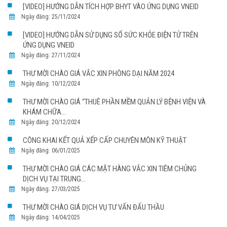
[VIDEO] HƯỚNG DẪN TÍCH HỢP BHYT VÀO ỨNG DỤNG VNEID
Ngày đăng: 25/11/2024
[VIDEO] HƯỚNG DẪN SỬ DỤNG SỔ SỨC KHỎE ĐIỆN TỬ TRÊN
ỨNG DỤNG VNEID
Ngày đăng: 27/11/2024
THƯ MỜI CHÀO GIÁ VẮC XIN PHÒNG DẠI NĂM 2024
Ngày đăng: 10/12/2024
THƯ MỜI CHÀO GIÁ “THUÊ PHẦN MỀM QUẢN LÝ BỆNH VIỆN VÀ
KHÁM CHỮA...
Ngày đăng: 20/12/2024
CÔNG KHAI KẾT QUẢ XẾP CẤP CHUYÊN MÔN KỸ THUẬT
Ngày đăng: 06/01/2025
THƯ MỜI CHÀO GIÁ CÁC MẶT HÀNG VẮC XIN TIÊM CHỦNG
DỊCH VỤ TẠI TRUNG...
Ngày đăng: 27/03/2025
THƯ MỜI CHÀO GIÁ DỊCH VỤ TƯ VẤN ĐẤU THẦU
Ngày đăng: 14/04/2025