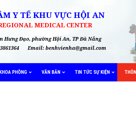
M Y TẾ KHU VỰC HỘI AN
 REGIONAL MEDICAL CENTER
rần Hưng Đạo, phường Hội An, TP Đà Nẵng
35 3861364 Email: benhvienha@gmail.com
KHOA PHÒNG
VĂN BẢN
TIN TỨC SỰ KIỆN
THÔN