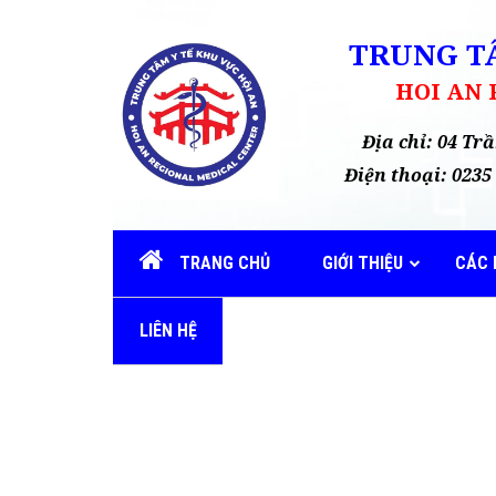
TRUNG TÂ
HOI AN
Địa chỉ: 04 T
Điện thoại: 02
TRANG CHỦ
GIỚI THIỆU
CÁC 
LIÊN HỆ