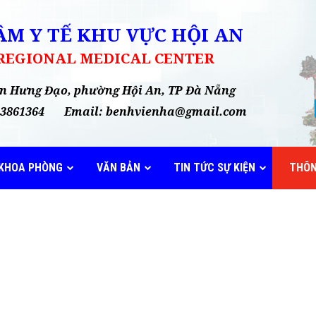
M Y TẾ KHU VỰC HỘI AN
 REGIONAL MEDICAL CENTER
rần Hưng Đạo, phường Hội An, TP Đà Nẵng
35 3861364 Email: benhvienha@gmail.com
KHOA PHÒNG
VĂN BẢN
TIN TỨC SỰ KIỆN
THÔN