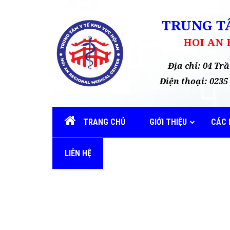
TRUNG TÂ
HOI AN
Địa chỉ: 04 T
Điện thoại: 02
TRANG CHỦ
GIỚI THIỆU
CÁC 
LIÊN HỆ