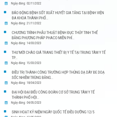
Ngày đăng: 02/11/2022
BÁO ĐỘNG BỆNH SỐT XUẤT HUYẾT GIA TĂNG TẠI BỆNH VIỆN
ĐA KHOA THÀNH PHỐ...
Ngày đăng: 21/11/2022
CHƯƠNG TRÌNH PHẪU THUẬT BỆNH ĐỤC THỦY TINH THỂ
BẰNG PHƯƠNG PHÁP PHACO MIỄN PHÍ...
Ngày đăng: 14/03/2023
THƯ MỜI CHÀO GIÁ TRANG THIẾT BỊ Y TẾ TẠI TRUNG TÂM Y TẾ
TP...
Ngày đăng: 15/03/2023
ĐIỀU TRỊ THÀNH CÔNG TRƯỜNG HỢP THỦNG DẠ DÀY ĐE DOẠ
SỐC NHIỄM TRÙNG BẰNG...
Ngày đăng: 18/04/2023
ĐẠI HỘI ĐẠI BIỂU CÔNG ĐOÀN CƠ SỞ TRUNG TÂM Y TẾ
THÀNH PHỐ HỘI...
Ngày đăng: 04/05/2023
SINH HOẠT KỶ NIỆM NGÀY QUỐC TẾ ĐIỀU DƯỠNG 12/5