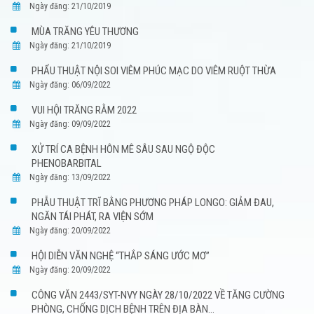
Ngày đăng: 21/10/2019
MÙA TRĂNG YÊU THƯƠNG
Ngày đăng: 21/10/2019
PHẨU THUẬT NỘI SOI VIÊM PHÚC MẠC DO VIÊM RUỘT THỪA
Ngày đăng: 06/09/2022
VUI HỘI TRĂNG RẰM 2022
Ngày đăng: 09/09/2022
XỬ TRÍ CA BỆNH HÔN MÊ SÂU SAU NGỘ ĐỘC
PHENOBARBITAL
Ngày đăng: 13/09/2022
PHẪU THUẬT TRĨ BẰNG PHƯƠNG PHÁP LONGO: GIẢM ĐAU,
NGĂN TÁI PHÁT, RA VIỆN SỚM
Ngày đăng: 20/09/2022
HỘI DIỄN VĂN NGHỆ “THẮP SÁNG ƯỚC MƠ”
Ngày đăng: 20/09/2022
CÔNG VĂN 2443/SYT-NVY NGÀY 28/10/2022 VỀ TĂNG CƯỜNG
PHÒNG, CHỐNG DỊCH BỆNH TRÊN ĐỊA BÀN...