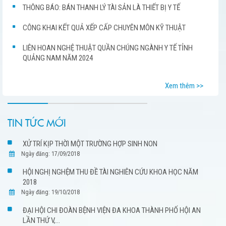
THÔNG BÁO: BÁN THANH LÝ TÀI SẢN LÀ THIẾT BỊ Y TẾ
CÔNG KHAI KẾT QUẢ XẾP CẤP CHUYÊN MÔN KỸ THUẬT
LIÊN HOAN NGHỆ THUẬT QUẦN CHÚNG NGÀNH Y TẾ TỈNH
QUẢNG NAM NĂM 2024
Xem thêm >>
TIN TỨC MỚI
XỬ TRÍ KỊP THỜI MỘT TRƯỜNG HỢP SINH NON
Ngày đăng: 17/09/2018
HỘI NGHỊ NGHỆM THU ĐỀ TÀI NGHIÊN CỨU KHOA HỌC NĂM
2018
Ngày đăng: 19/10/2018
ĐẠI HỘI CHI ĐOÀN BỆNH VIỆN ĐA KHOA THÀNH PHỐ HỘI AN
LẦN THỨ V,...