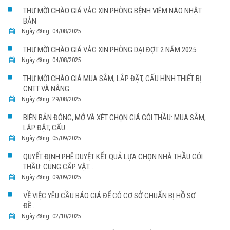
THƯ MỜI CHÀO GIÁ VẮC XIN PHÒNG BỆNH VIÊM NÃO NHẬT
BẢN
Ngày đăng: 04/08/2025
THƯ MỜI CHÀO GIÁ VẮC XIN PHÒNG DẠI ĐỢT 2 NĂM 2025
Ngày đăng: 04/08/2025
THƯ MỜI CHÀO GIÁ MUA SẮM, LẮP ĐẶT, CẤU HÌNH THIẾT BỊ
CNTT VÀ NÂNG...
Ngày đăng: 29/08/2025
BIÊN BẢN ĐÓNG, MỞ VÀ XÉT CHỌN GIÁ GÓI THẦU: MUA SẮM,
LẮP ĐẶT, CẤU...
Ngày đăng: 05/09/2025
QUYẾT ĐỊNH PHÊ DUYỆT KẾT QUẢ LỰA CHỌN NHÀ THẦU GÓI
THẦU: CUNG CẤP VẬT...
Ngày đăng: 09/09/2025
VỀ VIỆC YÊU CẦU BÁO GIÁ ĐỂ CÓ CƠ SỞ CHUẨN BỊ HỒ SƠ
ĐỀ...
Ngày đăng: 02/10/2025