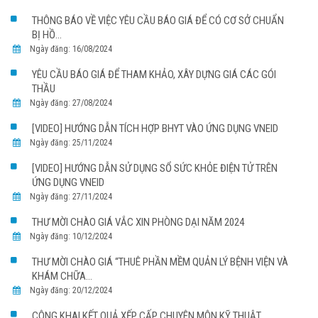
THÔNG BÁO VỀ VIỆC YÊU CẦU BÁO GIÁ ĐỂ CÓ CƠ SỞ CHUẨN
BỊ HỒ...
Ngày đăng: 16/08/2024
YÊU CẦU BÁO GIÁ ĐỂ THAM KHẢO, XÂY DỰNG GIÁ CÁC GÓI
THẦU
Ngày đăng: 27/08/2024
[VIDEO] HƯỚNG DẪN TÍCH HỢP BHYT VÀO ỨNG DỤNG VNEID
Ngày đăng: 25/11/2024
[VIDEO] HƯỚNG DẪN SỬ DỤNG SỔ SỨC KHỎE ĐIỆN TỬ TRÊN
ỨNG DỤNG VNEID
Ngày đăng: 27/11/2024
THƯ MỜI CHÀO GIÁ VẮC XIN PHÒNG DẠI NĂM 2024
Ngày đăng: 10/12/2024
THƯ MỜI CHÀO GIÁ “THUÊ PHẦN MỀM QUẢN LÝ BỆNH VIỆN VÀ
KHÁM CHỮA...
Ngày đăng: 20/12/2024
CÔNG KHAI KẾT QUẢ XẾP CẤP CHUYÊN MÔN KỸ THUẬT