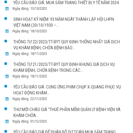
YÊU CẦU BÁO GIÁ: MUA SẮM TRANG THIẾT BỊ Y TẾ NĂM 2024
Ngày đăng: 13/10/2023
SINH HOẠT KỶ NIỆM: 93 NĂM NGÀY THÀNH LẬP HỘI LHPN
VIỆT NAM (20/10/1930 –...
Ngày đăng: 18/10/2023
THÔNG TƯ 22/2023/TT-BYT QUY ĐỊNH THỐNG NHẤT GIÁ DỊCH
VỤ KHÁM BỆNH, CHỮA BỆNH BẢO...
Ngày đăng: 18/11/2023
THÔNG TƯ 21/2023/TT-BYT QUY ĐỊNH KHUNG GIÁ DỊCH VỤ
KHÁM BỆNH, CHỮA BỆNH TRONG CÁC...
Ngày đăng: 18/11/2023
YÊU CẦU BÁO GIÁ: CUNG ỨNG PHIM CHỤP X-QUANG PHỤC VỤ
HOẠT ĐỘNG KHÁM...
Ngày đăng: 22/11/2023
THƯ MỜI CHÀO GIÁ “THUÊ PHẦN MỀM QUẢN LÝ BỆNH VIỆN VÀ
KHÁM CHỮA...
Ngày đăng: 01/12/2023
YÊU CẦU BÁO GIÁ ĐỂ PHÂN BỔ DỰ TOÁN MUA SẮM TRANG