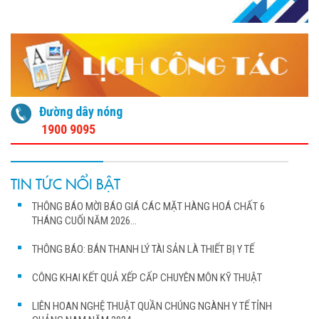
Đường dây nóng
1900 9095
TIN TỨC NỔI BẬT
THÔNG BÁO MỜI BÁO GIÁ CÁC MẶT HÀNG HOÁ CHẤT 6
THÁNG CUỐI NĂM 2026...
THÔNG BÁO: BÁN THANH LÝ TÀI SẢN LÀ THIẾT BỊ Y TẾ
CÔNG KHAI KẾT QUẢ XẾP CẤP CHUYÊN MÔN KỸ THUẬT
LIÊN HOAN NGHỆ THUẬT QUẦN CHÚNG NGÀNH Y TẾ TỈNH