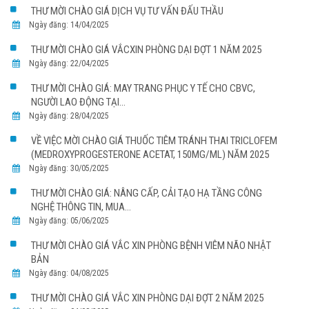
THƯ MỜI CHÀO GIÁ DỊCH VỤ TƯ VẤN ĐẤU THẦU
Ngày đăng: 14/04/2025
THƯ MỜI CHÀO GIÁ VẮCXIN PHÒNG DẠI ĐỢT 1 NĂM 2025
Ngày đăng: 22/04/2025
THƯ MỜI CHÀO GIÁ: MAY TRANG PHỤC Y TẾ CHO CBVC,
NGƯỜI LAO ĐỘNG TẠI...
Ngày đăng: 28/04/2025
VỀ VIỆC MỜI CHÀO GIÁ THUỐC TIÊM TRÁNH THAI TRICLOFEM
(MEDROXYPROGESTERONE ACETAT, 150MG/ML) NĂM 2025
Ngày đăng: 30/05/2025
THƯ MỜI CHÀO GIÁ: NÂNG CẤP, CẢI TẠO HẠ TẦNG CÔNG
NGHỆ THÔNG TIN, MUA...
Ngày đăng: 05/06/2025
THƯ MỜI CHÀO GIÁ VẮC XIN PHÒNG BỆNH VIÊM NÃO NHẬT
BẢN
Ngày đăng: 04/08/2025
THƯ MỜI CHÀO GIÁ VẮC XIN PHÒNG DẠI ĐỢT 2 NĂM 2025