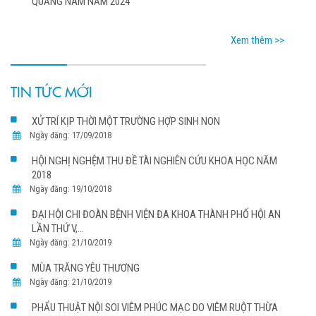
QUẢNG NAM NĂM 2024
Xem thêm >>
TIN TỨC MỚI
XỬ TRÍ KỊP THỜI MỘT TRƯỜNG HỢP SINH NON
Ngày đăng: 17/09/2018
HỘI NGHỊ NGHỆM THU ĐỀ TÀI NGHIÊN CỨU KHOA HỌC NĂM
2018
Ngày đăng: 19/10/2018
ĐẠI HỘI CHI ĐOÀN BỆNH VIỆN ĐA KHOA THÀNH PHỐ HỘI AN
LẦN THỨ V,...
Ngày đăng: 21/10/2019
MÙA TRĂNG YÊU THƯƠNG
Ngày đăng: 21/10/2019
PHẨU THUẬT NỘI SOI VIÊM PHÚC MẠC DO VIÊM RUỘT THỪA