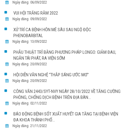
Ngày đăng: 06/09/2022
VUI HỘI TRĂNG RẰM 2022
Ngày đăng: 09/09/2022
XỬ TRÍ CA BỆNH HÔN MÊ SÂU SAU NGỘ ĐỘC
PHENOBARBITAL
Ngày đăng: 13/09/2022
PHẪU THUẬT TRĨ BẰNG PHƯƠNG PHÁP LONGO: GIẢM ĐAU,
NGĂN TÁI PHÁT, RA VIỆN SỚM
Ngày đăng: 20/09/2022
HỘI DIỄN VĂN NGHỆ “THẮP SÁNG ƯỚC MƠ”
Ngày đăng: 20/09/2022
CÔNG VĂN 2443/SYT-NVY NGÀY 28/10/2022 VỀ TĂNG CƯỜNG
PHÒNG, CHỐNG DỊCH BỆNH TRÊN ĐỊA BÀN...
Ngày đăng: 02/11/2022
BÁO ĐỘNG BỆNH SỐT XUẤT HUYẾT GIA TĂNG TẠI BỆNH VIỆN
ĐA KHOA THÀNH PHỐ...
Ngày đăng: 21/11/2022