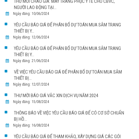
THƯ MỜI CHÀO GIÁ: MAY TRANG PHỤC Y TẾ CHO CBVC,
NGƯỜI LAO ĐỘNG TẠI...
Ngày đăng: 10/06/2024
YÊU CẦU BÁO GIÁ ĐỂ PHÂN BỔ DỰ TOÁN MUA SẮM TRANG
THIẾT BỊ Y...
Ngày đăng: 12/06/2024
YÊU CẦU BÁO GIÁ ĐỂ PHÂN BỔ DỰ TOÁN MUA SẮM TRANG
THIẾT BỊ Y...
Ngày đăng: 21/06/2024
VỀ VIỆC YÊU CẦU BÁO GIÁ ĐỂ PHÂN BỔ DỰ TOÁN MUA SẮM
THIẾT BỊ...
Ngày đăng: 12/07/2024
THƯ MỜI BÁO GIÁ VẮC XIN DỊCH VỤ NĂM 2024
Ngày đăng: 15/08/2024
THÔNG BÁO VỀ VIỆC YÊU CẦU BÁO GIÁ ĐỂ CÓ CƠ SỞ CHUẨN
BỊ HỒ...
Ngày đăng: 16/08/2024
YÊU CẦU BÁO GIÁ ĐỂ THAM KHẢO, XÂY DỰNG GIÁ CÁC GÓI