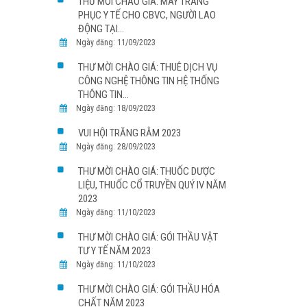
THƯ MỜI CHÀO GIÁ: MAY TRANG
PHỤC Y TẾ CHO CBVC, NGƯỜI LAO
ĐỘNG TẠI...
Ngày đăng: 11/09/2023
THƯ MỜI CHÀO GIÁ: THUÊ DỊCH VỤ
CÔNG NGHỆ THÔNG TIN HỆ THỐNG
THÔNG TIN...
Ngày đăng: 18/09/2023
VUI HỘI TRĂNG RẰM 2023
Ngày đăng: 28/09/2023
THƯ MỜI CHÀO GIÁ: THUỐC DƯỢC
LIỆU, THUỐC CỔ TRUYỀN QUÝ IV NĂM
2023
Ngày đăng: 11/10/2023
THƯ MỜI CHÀO GIÁ: GÓI THẦU VẬT
TƯ Y TẾ NĂM 2023
Ngày đăng: 11/10/2023
THƯ MỜI CHÀO GIÁ: GÓI THẦU HÓA
CHẤT NĂM 2023