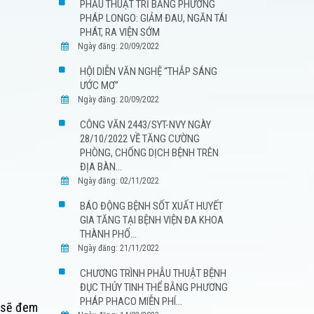
PHẪU THUẬT TRĨ BẰNG PHƯƠNG
PHÁP LONGO: GIẢM ĐAU, NGĂN TÁI
PHÁT, RA VIỆN SỚM
Ngày đăng: 20/09/2022
HỘI DIỄN VĂN NGHỆ “THẮP SÁNG
ƯỚC MƠ”
Ngày đăng: 20/09/2022
CÔNG VĂN 2443/SYT-NVY NGÀY
28/10/2022 VỀ TĂNG CƯỜNG
PHÒNG, CHỐNG DỊCH BỆNH TRÊN
ĐỊA BÀN...
Ngày đăng: 02/11/2022
BÁO ĐỘNG BỆNH SỐT XUẤT HUYẾT
GIA TĂNG TẠI BỆNH VIỆN ĐA KHOA
THÀNH PHỐ...
Ngày đăng: 21/11/2022
CHƯƠNG TRÌNH PHẪU THUẬT BỆNH
ĐỤC THỦY TINH THỂ BẰNG PHƯƠNG
PHÁP PHACO MIỄN PHÍ...
n sẽ đem