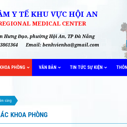
M Y TẾ KHU VỰC HỘI AN
 REGIONAL MEDICAL CENTER
rần Hưng Đạo, phường Hội An, TP Đà Nẵng
35 3861364 Email: benhvienha@gmail.com
KHOA PHÒNG
VĂN BẢN
TIN TỨC SỰ KIỆN
THÔN
lâm sàng
CÁC KHOA PHÒNG