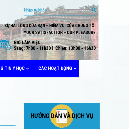
SỰ HÀI LÒNG CỦA BẠN – NIỀM VUI CỦA CHÚNG TÔI
YOUR SATISFACTION – OUR PLEASURE
GIỜ LÀM VIỆC
Sáng: 7h00 - 11h30 | Chiều: 13h00 - 16h30
G TIN Y HỌC
CÁC HOẠT ĐỘNG
HƯỚNG DẪN VÀ DỊCH VỤ