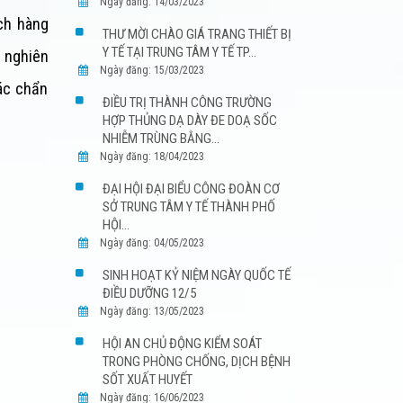
Ngày đăng: 14/03/2023
ch hàng
THƯ MỜI CHÀO GIÁ TRANG THIẾT BỊ
Y TẾ TẠI TRUNG TÂM Y TẾ TP...
, nghiên
Ngày đăng: 15/03/2023
ác chẩn
ĐIỀU TRỊ THÀNH CÔNG TRƯỜNG
HỢP THỦNG DẠ DÀY ĐE DOẠ SỐC
NHIỄM TRÙNG BẰNG...
Ngày đăng: 18/04/2023
ĐẠI HỘI ĐẠI BIỂU CÔNG ĐOÀN CƠ
SỞ TRUNG TÂM Y TẾ THÀNH PHỐ
HỘI...
Ngày đăng: 04/05/2023
SINH HOẠT KỶ NIỆM NGÀY QUỐC TẾ
ĐIỀU DƯỠNG 12/5
Ngày đăng: 13/05/2023
HỘI AN CHỦ ĐỘNG KIỂM SOÁT
TRONG PHÒNG CHỐNG, DỊCH BỆNH
SỐT XUẤT HUYẾT
Ngày đăng: 16/06/2023