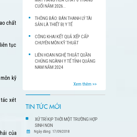
CUỐI NĂM 2026...
THÔNG BÁO: BÁN THANH LÝ TÀI
cao chất
SẢN LÀ THIẾT BỊ Y TẾ
CÔNG KHAI KẾT QUẢ XẾP CẤP
CHUYÊN MÔN KỸ THUẬT
liên tục
LIÊN HOAN NGHỆ THUẬT QUẦN
CHÚNG NGÀNH Y TẾ TỈNH QUẢNG
NAM NĂM 2024
n môn kỹ
Xem thêm >>
tác xét
TIN TỨC MỚI
XỬ TRÍ KỊP THỜI MỘT TRƯỜNG HỢP
SINH NON
Ngày đăng: 17/09/2018
thải của