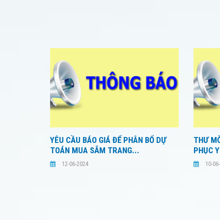
YÊU CẦU BÁO GIÁ ĐỂ PHÂN BỔ DỰ
THƯ MỜ
TOÁN MUA SẮM TRANG...
PHỤC Y
12-06-2024
10-06