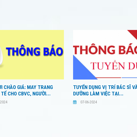
I CHÀO GIÁ: MAY TRANG
TUYỂN DỤNG VỊ TRÍ BÁC SĨ V
 TẾ CHO CBVC, NGƯỜI...
DƯỠNG LÀM VIỆC TẠI...
-2024
07-06-2024