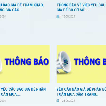
U BÁO GIÁ ĐỂ THAM KHẢO,
THÔNG BÁO VỀ VIỆC YÊU CẦU
NG GIÁ CÁC...
GIÁ ĐỂ CÓ CƠ SỞ...
-2024
16-08-2024
C YÊU CẦU BÁO GIÁ ĐỂ PHÂN
YÊU CẦU BÁO GIÁ ĐỂ PHÂN B
TOÁN MUA...
TOÁN MUA SẮM TRANG...
-2024
21-06-2024