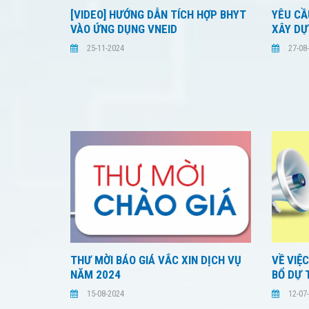
[VIDEO] HƯỚNG DẪN TÍCH HỢP BHYT
YÊU CẦ
VÀO ỨNG DỤNG VNEID
XÂY DỰ
25-11-2024
27-08
THƯ MỜI BÁO GIÁ VẮC XIN DỊCH VỤ
VỀ VIỆ
NĂM 2024
BỔ DỰ 
15-08-2024
12-07