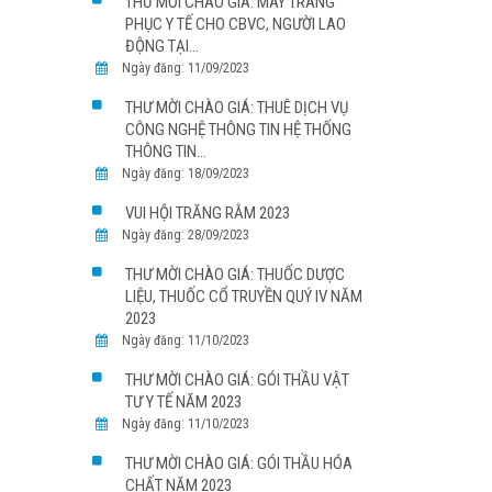
THƯ MỜI CHÀO GIÁ: MAY TRANG
PHỤC Y TẾ CHO CBVC, NGƯỜI LAO
ĐỘNG TẠI...
Ngày đăng: 11/09/2023
THƯ MỜI CHÀO GIÁ: THUÊ DỊCH VỤ
CÔNG NGHỆ THÔNG TIN HỆ THỐNG
THÔNG TIN...
Ngày đăng: 18/09/2023
VUI HỘI TRĂNG RẰM 2023
Ngày đăng: 28/09/2023
THƯ MỜI CHÀO GIÁ: THUỐC DƯỢC
LIỆU, THUỐC CỔ TRUYỀN QUÝ IV NĂM
2023
Ngày đăng: 11/10/2023
THƯ MỜI CHÀO GIÁ: GÓI THẦU VẬT
TƯ Y TẾ NĂM 2023
Ngày đăng: 11/10/2023
THƯ MỜI CHÀO GIÁ: GÓI THẦU HÓA
CHẤT NĂM 2023