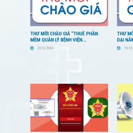
THƯ MỜI CHÀO GIÁ “THUÊ PHẦN
THƯ MỜ
MỀM QUẢN LÝ BỆNH VIỆN...
DẠI NĂ
20-12-2024
10-12