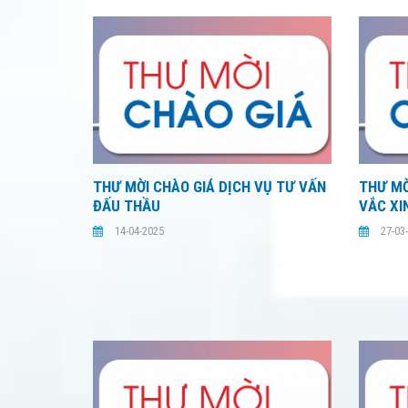
THƯ MỜI CHÀO GIÁ DỊCH VỤ TƯ VẤN
THƯ MỜ
ĐẤU THẦU
VẮC XI
14-04-2025
27-03