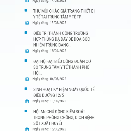
Ngày đăng: 14/03/2023
THƯ MỜI CHÀO GIÁ TRANG THIẾT BỊ
Y TẾ TẠI TRUNG TÂM Y TẾ TP...
Ngày đăng: 15/03/2023
ĐIỀU TRỊ THÀNH CÔNG TRƯỜNG
HỢP THỦNG DẠ DÀY ĐE DOẠ SỐC
NHIỄM TRÙNG BẰNG...
Ngày đăng: 18/04/2023
ĐẠI HỘI ĐẠI BIỂU CÔNG ĐOÀN CƠ
SỞ TRUNG TÂM Y TẾ THÀNH PHỐ
HỘI...
Ngày đăng: 04/05/2023
SINH HOẠT KỶ NIỆM NGÀY QUỐC TẾ
ĐIỀU DƯỠNG 12/5
Ngày đăng: 13/05/2023
HỘI AN CHỦ ĐỘNG KIỂM SOÁT
TRONG PHÒNG CHỐNG, DỊCH BỆNH
SỐT XUẤT HUYẾT
Ngày đăng: 16/06/2023