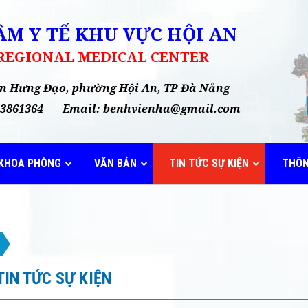
M Y TẾ KHU VỰC HỘI AN
 REGIONAL MEDICAL CENTER
rần Hưng Đạo, phường Hội An, TP Đà Nẵng
35 3861364 Email: benhvienha@gmail.com
KHOA PHÒNG
VĂN BẢN
TIN TỨC SỰ KIỆN
THÔN
TIN TỨC SỰ KIỆN