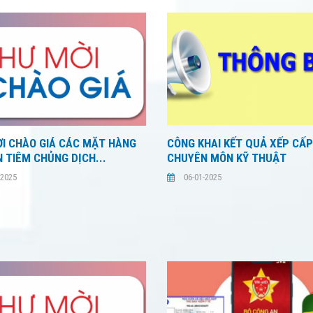
I CHÀO GIÁ CÁC MẶT HÀNG
CÔNG KHAI KẾT QUẢ XẾP CẤP
N TIÊM CHỦNG DỊCH...
CHUYÊN MÔN KỸ THUẬT
-2025
06-01-2025