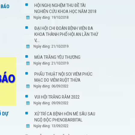
HỘI NGHỊ NGHỆM THU ĐỀ TÀI
 BÁO
NGHIÊN CỨU KHOA HỌC NĂM 2018
Ngày đăng: 19/10/2018
ĐẠI HỘI CHI ĐOÀN BỆNH VIỆN ĐA
KHOA THÀNH PHỐ HỘI AN LẦN THỨ
V,...
Ngày đăng: 21/10/2019
MÙA TRĂNG YÊU THƯƠNG
Ngày đăng: 21/10/2019
PHẨU THUẬT NỘI SOI VIÊM PHÚC
MẠC DO VIÊM RUỘT THỪA
Ngày đăng: 06/09/2022
VUI HỘI TRĂNG RẰM 2022
Ngày đăng: 09/09/2022
Ổ DỰ
XỬ TRÍ CA BỆNH HÔN MÊ SÂU SAU
NGỘ ĐỘC PHENOBARBITAL
Ngày đăng: 13/09/2022