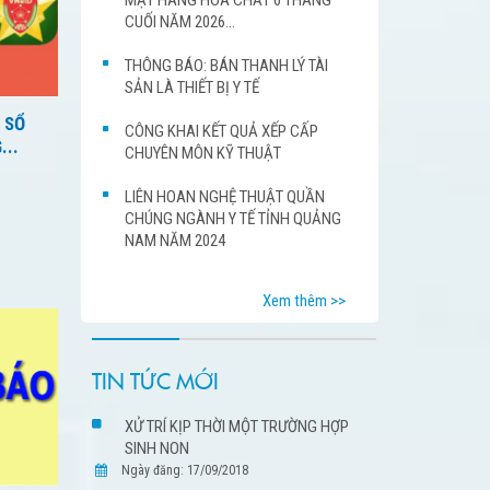
CUỐI NĂM 2026...
THÔNG BÁO: BÁN THANH LÝ TÀI
SẢN LÀ THIẾT BỊ Y TẾ
 SỔ
CÔNG KHAI KẾT QUẢ XẾP CẤP
...
CHUYÊN MÔN KỸ THUẬT
LIÊN HOAN NGHỆ THUẬT QUẦN
CHÚNG NGÀNH Y TẾ TỈNH QUẢNG
NAM NĂM 2024
Xem thêm >>
TIN TỨC MỚI
XỬ TRÍ KỊP THỜI MỘT TRƯỜNG HỢP
SINH NON
Ngày đăng: 17/09/2018