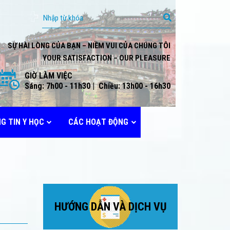
SỰ HÀI LÒNG CỦA BẠN – NIỀM VUI CỦA CHÚNG TÔI
YOUR SATISFACTION – OUR PLEASURE
GIỜ LÀM VIỆC
Sáng: 7h00 - 11h30 | Chiều: 13h00 - 16h30
G TIN Y HỌC
CÁC HOẠT ĐỘNG
HƯỚNG DẪN VÀ DỊCH VỤ