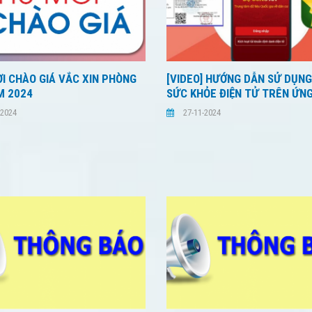
I CHÀO GIÁ VẮC XIN PHÒNG
[VIDEO] HƯỚNG DẪN SỬ DỤNG
M 2024
SỨC KHỎE ĐIỆN TỬ TRÊN ỨNG
-2024
27-11-2024