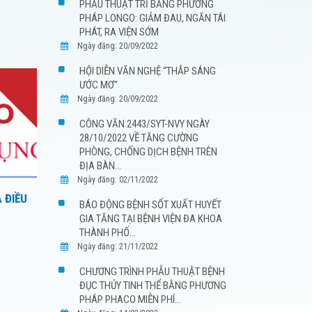
PHẪU THUẬT TRĨ BẰNG PHƯƠNG
PHÁP LONGO: GIẢM ĐAU, NGĂN TÁI
PHÁT, RA VIỆN SỚM
Ngày đăng: 20/09/2022
HỘI DIỄN VĂN NGHỆ “THẮP SÁNG
ƯỚC MƠ”
Ngày đăng: 20/09/2022
CÔNG VĂN 2443/SYT-NVY NGÀY
28/10/2022 VỀ TĂNG CƯỜNG
PHÒNG, CHỐNG DỊCH BỆNH TRÊN
ĐỊA BÀN...
Ngày đăng: 02/11/2022
À ĐIỀU
BÁO ĐỘNG BỆNH SỐT XUẤT HUYẾT
GIA TĂNG TẠI BỆNH VIỆN ĐA KHOA
THÀNH PHỐ...
Ngày đăng: 21/11/2022
CHƯƠNG TRÌNH PHẪU THUẬT BỆNH
ĐỤC THỦY TINH THỂ BẰNG PHƯƠNG
PHÁP PHACO MIỄN PHÍ...