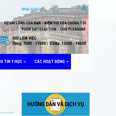
SỰ HÀI LÒNG CỦA BẠN – NIỀM VUI CỦA CHÚNG TÔI
YOUR SATISFACTION – OUR PLEASURE
GIỜ LÀM VIỆC
Sáng: 7h00 - 11h30 | Chiều: 13h00 - 16h30
G TIN Y HỌC
CÁC HOẠT ĐỘNG
HƯỚNG DẪN VÀ DỊCH VỤ