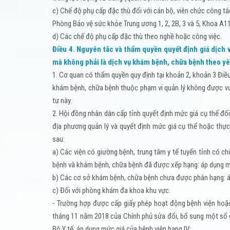
c) Chế độ phụ cấp đặc thù đối với cán bộ, viên chức công tá
Phòng Bảo vệ sức khỏe Trung ương 1, 2, 2B, 3 và 5, Khoa A1
d) Các chế độ phụ cấp đặc thù theo nghề hoặc công việc.
Điều 4. Nguyên tắc và thẩm quyền quyết định giá dịch
mà không phải là dịch vụ khám bệnh, chữa bệnh theo y
1. Cơ quan có thẩm quyền quy định tại khoản 2, khoản 3 Điề
khám bệnh, chữa bệnh thuộc phạm vi quản lý không được vư
tư này.
2. Hội đồng nhân dân cấp tỉnh quyết định mức giá cụ thể đố
địa phương quản lý và quyết định mức giá cụ thể hoặc thực
sau:
a) Các viện có giường bệnh, trung tâm y tế tuyến tỉnh có 
bệnh và khám bệnh, chữa bệnh đã được xếp hạng: áp dụng m
b) Các cơ sở khám bệnh, chữa bệnh chưa được phân hạng: áp
c) Đối với phòng khám đa khoa khu vực:
- Trường hợp được cấp giấy phép hoạt động bệnh viện hoặ
tháng 11 năm 2018 của Chính phủ sửa đổi, bổ sung một số q
Bộ Y tế: áp dụng mức giá của bệnh viện hạng IV;