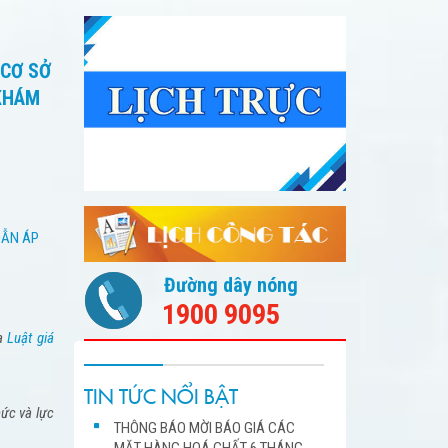
 CƠ SỞ
 KHÁM
DẪN ÁP
Đường dây nóng
1900 9095
ủa
Luật giá
TIN TỨC NỔI BẬT
ức và lực
THÔNG BÁO MỜI BÁO GIÁ CÁC
MẶT HÀNG HOÁ CHẤT 6 THÁNG