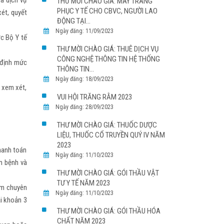
á dịch vụ
THƯ MỜI CHÀO GIÁ: MAY TRANG
PHỤC Y TẾ CHO CBVC, NGƯỜI LAO
ét, quyết
ĐỘNG TẠI...
Ngày đăng: 11/09/2023
ợc Bộ Y tế
THƯ MỜI CHÀO GIÁ: THUÊ DỊCH VỤ
CÔNG NGHỆ THÔNG TIN HỆ THỐNG
 định mức
THÔNG TIN...
Ngày đăng: 18/09/2023
 xem xét,
VUI HỘI TRĂNG RẰM 2023
Ngày đăng: 28/09/2023
THƯ MỜI CHÀO GIÁ: THUỐC DƯỢC
LIỆU, THUỐC CỔ TRUYỀN QUÝ IV NĂM
2023
thanh toán
Ngày đăng: 11/10/2023
m bệnh và
THƯ MỜI CHÀO GIÁ: GÓI THẦU VẬT
TƯ Y TẾ NĂM 2023
ám chuyên
Ngày đăng: 11/10/2023
i khoản 3
THƯ MỜI CHÀO GIÁ: GÓI THẦU HÓA
CHẤT NĂM 2023