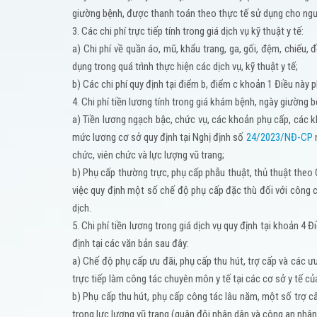
giường bệnh, được thanh toán theo thực tế sử dụng cho ngư
3. Các chi phí trực tiếp tính trong giá dịch vụ kỹ thuật y tế:
a) Chi phí về quần áo, mũ, khẩu trang, ga, gối, đệm, chiếu, 
dụng trong quá trình thực hiện các dịch vụ, kỹ thuật y tế;
b) Các chi phí quy định tại điểm b, điểm c khoản 1 Điều này 
4. Chi phí tiền lương tính trong giá khám bệnh, ngày giường b
a) Tiền lương ngạch bậc, chức vụ, các khoản phụ cấp, các 
mức lương cơ sở quy định tại Nghị định số
24/2023/NĐ-CP
n
chức, viên chức và lực lượng vũ trang;
b) Phụ cấp thường trực, phụ cấp phẫu thuật, thủ thuật theo
việc quy định một số chế độ phụ cấp đặc thù đối với công 
dịch.
5. Chi phí tiền lương trong giá dịch vụ quy định tại khoản
định tại các văn bản sau đây:
a) Chế độ phụ cấp ưu đãi, phụ cấp thu hút, trợ cấp và các ưu
trực tiếp làm công tác chuyên môn y tế tại các cơ sở y tế củ
b) Phụ cấp thu hút, phụ cấp công tác lâu năm, một số trợ c
trong lực lượng vũ trang (quân đội nhân dân và công an nhân 