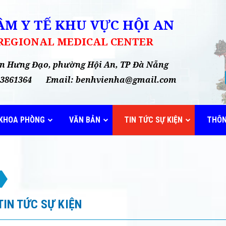
M Y TẾ KHU VỰC HỘI AN
 REGIONAL MEDICAL CENTER
rần Hưng Đạo, phường Hội An, TP Đà Nẵng
35 3861364 Email: benhvienha@gmail.com
KHOA PHÒNG
VĂN BẢN
TIN TỨC SỰ KIỆN
THÔN
TIN TỨC SỰ KIỆN