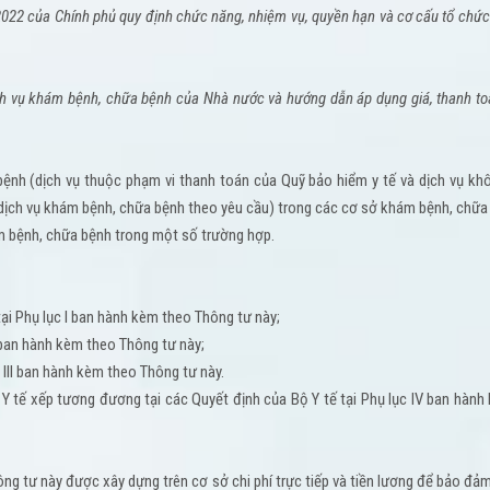
022 của Chính phủ quy định chức năng, nhiệm vụ, quyền hạn và cơ cấu tổ chức
ch vụ khám bệnh, chữa bệnh của Nhà nước và hướng dẫn áp dụng giá, thanh toá
bệnh (dịch vụ thuộc phạm vi thanh toán của Quỹ bảo hiểm y tế và dịch vụ kh
 dịch vụ khám bệnh, chữa bệnh theo yêu cầu) trong các cơ sở khám bệnh, chữa
ám bệnh, chữa bệnh trong một số trường hợp.
tại Phụ lục I ban hành kèm theo Thông tư này;
I ban hành kèm theo Thông tư này;
c III ban hành kèm theo Thông tư này.
 Y tế xếp tương đương tại các Quyết định của Bộ Y tế tại Phụ lục IV ban hành
ng tư này được xây dựng trên cơ sở chi phí trực tiếp và tiền lương để bảo đả