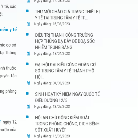
Ngày đăng: 14/03/2023
 Y tế, các
THƯ MỜI CHÀO GIÁ TRANG THIẾT BỊ
i;
Y TẾ TẠI TRUNG TÂM Y TẾ TP...
Ngày đăng: 15/03/2023
hiểm y tế
ĐIỀU TRỊ THÀNH CÔNG TRƯỜNG
HỢP THỦNG DẠ DÀY ĐE DOẠ SỐC
 các cơ sở
NHIỄM TRÙNG BẰNG...
tại Thông
Ngày đăng: 18/04/2023
ĐẠI HỘI ĐẠI BIỂU CÔNG ĐOÀN CƠ
bệnh thuộc
SỞ TRUNG TÂM Y TẾ THÀNH PHỐ
guyên tắc
HỘI...
Ngày đăng: 04/05/2023
ăng phòng
SINH HOẠT KỶ NIỆM NGÀY QUỐC TẾ
ĐIỀU DƯỠNG 12/5
Ngày đăng: 13/05/2023
HỘI AN CHỦ ĐỘNG KIỂM SOÁT
P
ngày 12
TRONG PHÒNG CHỐNG, DỊCH BỆNH
 nước của
SỐT XUẤT HUYẾT
Ngày đăng: 16/06/2023