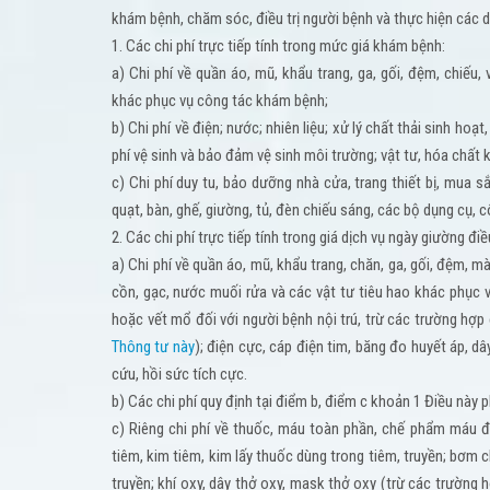
khám bệnh, chăm sóc, điều trị người bệnh và thực hiện các dị
1. Các chi phí trực tiếp tính trong mức giá khám bệnh:
a) Chi phí về quần áo, mũ, khẩu trang, ga, gối, đệm, chiếu
khác phục vụ công tác khám bệnh;
b) Chi phí về điện; nước; nhiên liệu; xử lý chất thải sinh hoạt,
phí vệ sinh và bảo đảm vệ sinh môi trường; vật tư, hóa chất
c) Chi phí duy tu, bảo dưỡng nhà cửa, trang thiết bị, mua s
quạt, bàn, ghế, giường, tủ, đèn chiếu sáng, các bộ dụng cụ, 
2. Các chi phí trực tiếp tính trong giá dịch vụ ngày giường điều
a) Chi phí về quần áo, mũ, khẩu trang, chăn, ga, gối, đệm, 
cồn, gạc, nước muối rửa và các vật tư tiêu hao khác phục 
hoặc vết mổ đối với người bệnh nội trú, trừ các trường hợ
Thông tư này
); điện cực, cáp điện tim, băng đo huyết áp, 
cứu, hồi sức tích cực.
b) Các chi phí quy định tại điểm b, điểm c khoản 1 Điều này
c) Riêng chi phí về thuốc, máu toàn phần, chế phẩm máu đạ
tiêm, kim tiêm, kim lấy thuốc dùng trong tiêm, truyền; bơm c
truyền; khí oxy, dây thở oxy, mask thở oxy (trừ các trường