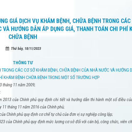
UNG GIÁ DỊCH VỤ KHÁM BỆNH, CHỮA BỆNH TRONG CÁC
 VÀ HƯỚNG DẪN ÁP DỤNG GIÁ, THANH TOÁN CHI PHÍ
CHỮA BỆNH
Thứ bảy, 18/11/2023
THÔNG TƯ
NH TRONG CÁC CƠ SỞ KHÁM BỆNH, CHỮA BỆNH CỦA NHÀ NƯỚC VÀ HƯỚNG 
PHÍ KHÁM BỆNH CHỮA BỆNH TRONG MỘT SỐ TRƯỜNG HỢP
3 tháng 11 năm 2009;
;
 2013 của Chính phủ quy định chi tiết và hướng dẫn thi hành một số điều c
 11 tháng 11 năm 2016 của Chính phủ;
ủa Chính phủ quy định cơ chế tự chủ của đơn vị sự nghiệp công lập;
23 của Chính phủ quy định mức lương cơ sở đối với cán bộ, công chức, viên ch