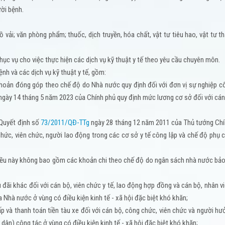
ời bệnh.
đồ vải; văn phòng phẩm; thuốc, dịch truyền, hóa chất, vật tư tiêu hao, vật tư t
phục vụ cho việc thực hiện các dịch vụ kỹ thuật y tế theo yêu cầu chuyên môn.
ệnh và các dịch vụ kỹ thuật y tế, gồm:
khoản đóng góp theo chế độ do Nhà nước quy định đối với đơn vị sự nghiệp cô
gày 14 tháng 5 năm 2023 của Chính phủ quy định mức lương cơ sở đối với cán
 Quyết định số
73/2011/QĐ-TTg
ngày 28 tháng 12 năm 2011 của Thủ tướng Chí
chức, viên chức, người lao động trong các cơ sở y tế công lập và chế độ phụ 
 4 Điều này không bao gồm các khoản chi theo chế độ do ngân sách nhà nước b
 đãi khác đối với cán bộ, viên chức y tế, lao động hợp đồng và cán bộ, nhân v
a Nhà nước ở vùng có điều kiện kinh tế - xã hội đặc biệt khó khăn;
ấp và thanh toán tiền tàu xe đối với cán bộ, công chức, viên chức và người h
dân) công tác ở vùng có điều kiện kinh tế - xã hội đặc biệt khó khăn;