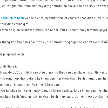
ơ quan trung ương thực hiện các dịch vụ kỹ thuật chưa có trong quy định gi
 chữa bệnh phải thực hiện xây dựng phương án giá và báo cáo Bộ Y tế xem x
 bệnh, chữa bệnh
và các dịch vụ kỹ thuật còn lại khác (trừ các dịch vụ đã đư
 quy định khung giá:
 trình cơ quan có thẩm quyền quy định tại Điều 4 Thông tư này tạm thời quyết
của tháng 12 hằng năm) các đơn vị, địa phương tổng hợp báo cáo về Bộ Y tế để
a pháp luật về giá.
định như sau:
sau đó được chỉ định vào điều trị nội trú theo yêu cầu chuyên môn thì việc 
 này. Trường hợp không đăng ký khám bệnh tại khoa khám bệnh nhưng đến khá
yên môn thì không thanh toán tiền khám bệnh.
hoa tại khoa lâm sàng, người đăng ký khám bệnh tại khoa khám bệnh và kh
oa khám bệnh. Việc tính số lần khám bệnh, mức giá thực hiện theo quy định tạ