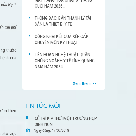
 của Bộ Y
CUỐI NĂM 2026...
THÔNG BÁO: BÁN THANH LÝ TÀI
SẢN LÀ THIẾT BỊ Y TẾ
n chi phí
CÔNG KHAI KẾT QUẢ XẾP CẤP
CHUYÊN MÔN KỸ THUẬT
ông thuộc
LIÊN HOAN NGHỆ THUẬT QUẦN
 bệnh của
CHÚNG NGÀNH Y TẾ TỈNH QUẢNG
NAM NĂM 2024
Xem thêm >>
TIN TỨC MỚI
 kèm theo
XỬ TRÍ KỊP THỜI MỘT TRƯỜNG HỢP
SINH NON
Ngày đăng: 17/09/2018
m cho việc