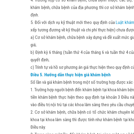
4. Trường hợp cơ sở khám bệnh, chữa bệnh thuộc các Bộ, c
khám bệnh, chữa bệnh của địa phương thì cơ sở khám bệnh,
định.
5. Đối với dịch vụ kỹ thuật mới theo quy định của
Luật khám
xếp tương đương về kỹ thuật và chi phí thực hiện) chưa được
a) Cơ sở khám bệnh, chữa bệnh xây dựng và đề xuất mức giá
giá;
b) Định kỳ 6 tháng (tuần thứ 4 của tháng 6 và tuần thứ 4 
quyết định;
c) Trình tự và hồ sơ phương án giá thực hiện theo quy định củ
Điều 5. Hướng dẫn thực hiện giá khám bệnh
Số lần và giá khám bệnh trong một số trường hợp được xác 
1. Trường hợp người bệnh đến khám bệnh tại khoa khám bệnh 
tiền khám bệnh thực hiện theo quy định tại khoản 3 Điều
vào điều trị nội trú tại các khoa lâm sàng theo yêu cầu chu
2. Cơ sở khám bệnh, chữa bệnh có tổ chức khám chuyên k
khoa tại khoa lâm sàng thì được tính như khám bệnh tại kh
Điều này.