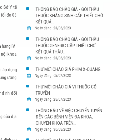
c Sở Y tế
THÔNG BÁO CHÀO GIÁ - GÓI THẦU
 tối đa 03
THUỐC KHÁNG SINH CẤP THIẾT CHỜ
KẾT QUẢ...
Ngày đăng: 23/06/2023
THÔNG BÁO CHÀO GIÁ - GÓI THẦU
THUỐC GENERIC CẤP THIẾT CHỜ
 hạng IV.
KẾT QUẢ THẦU...
 nội khoa
Ngày đăng: 23/06/2023
THƯ MỜI CHÀO GIÁ PHIM X-QUANG
g: áp dụng
Ngày đăng: 05/07/2023
trung ương
THƯ MỜI CHÀO GIÁ VỊ THUỐC CỔ
TRUYỀN
y định đối
Ngày đăng: 28/07/2023
THÔNG BÁO VỀ VIỆC CHUYỂN TUYẾN
ng của địa
ĐẾN CÁC BỆNH VIỆN ĐA KHOA,
CHUYÊN KHOA TRÊN...
Ngày đăng: 30/08/2023