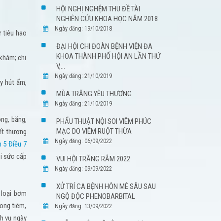
HỘI NGHỊ NGHỆM THU ĐỀ TÀI
NGHIÊN CỨU KHOA HỌC NĂM 2018
Ngày đăng: 19/10/2018
ư tiêu hao
ĐẠI HỘI CHI ĐOÀN BỆNH VIỆN ĐA
KHOA THÀNH PHỐ HỘI AN LẦN THỨ
m khám; chi
V,...
Ngày đăng: 21/10/2019
áy hút ẩm,
MÙA TRĂNG YÊU THƯƠNG
Ngày đăng: 21/10/2019
ông, băng,
PHẨU THUẬT NỘI SOI VIÊM PHÚC
MẠC DO VIÊM RUỘT THỪA
ết thương
Ngày đăng: 06/09/2022
 5 Điều 7
ồi sức cấp
VUI HỘI TRĂNG RẰM 2022
Ngày đăng: 09/09/2022
XỬ TRÍ CA BỆNH HÔN MÊ SÂU SAU
 loại bơm
NGỘ ĐỘC PHENOBARBITAL
rong tiêm,
Ngày đăng: 13/09/2022
ch vụ ngày