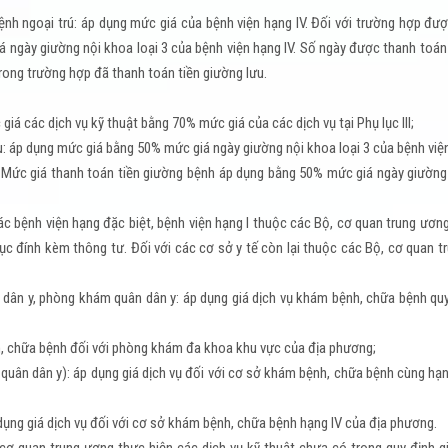
nh ngoại trú: áp dụng mức giá của bệnh viện hạng IV. Đối với trường hợp đượ
 ngày giường nội khoa loại 3 của bệnh viện hạng IV. Số ngày được thanh toán
rong trường hợp đã thanh toán tiền giường lưu.
iá các dịch vụ kỹ thuật bằng 70% mức giá của các dịch vụ tại Phụ lục III;
ưu: áp dụng mức giá bằng 50% mức giá ngày giường nội khoa loại 3 của bệnh viện
V. Mức giá thanh toán tiền giường bệnh áp dụng bằng 50% mức giá ngày giường
c bệnh viện hạng đặc biệt, bệnh viện hạng I thuộc các Bộ, cơ quan trung ươn
lục đính kèm thông tư. Đối với các cơ sở y tế còn lại thuộc các Bộ, cơ quan 
ân dân y, phòng khám quân dân y: áp dụng giá dịch vụ khám bệnh, chữa bệnh qu
nh, chữa bệnh đối với phòng khám đa khoa khu vực của địa phương;
iện quân dân y): áp dụng giá dịch vụ đối với cơ sở khám bệnh, chữa bệnh cùng hạ
dụng giá dịch vụ đối với cơ sở khám bệnh, chữa bệnh hạng IV của địa phương.