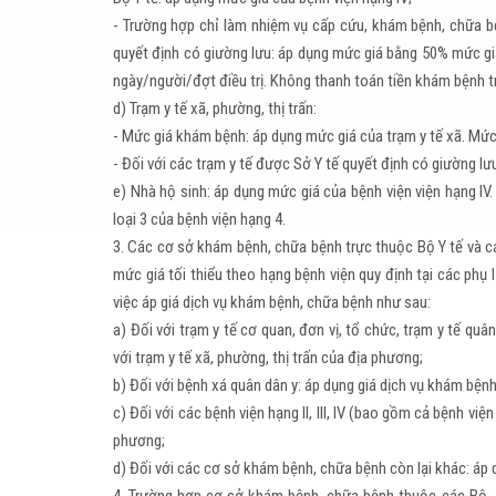
- Trường hợp chỉ làm nhiệm vụ cấp cứu, khám bệnh, chữa bệ
quyết định có giường lưu: áp dụng mức giá bằng 50% mức giá
ngày/người/đợt điều trị. Không thanh toán tiền khám bệnh t
d) Trạm y tế xã, phường, thị trấn:
- Mức giá khám bệnh: áp dụng mức giá của trạm y tế xã. Mức g
- Đối với các trạm y tế được Sở Y tế quyết định có giường l
e) Nhà hộ sinh: áp dụng mức giá của bệnh viện viện hạng I
loại 3 của bệnh viện hạng 4.
3. Các cơ sở khám bệnh, chữa bệnh trực thuộc Bộ Y tế và cá
mức giá tối thiểu theo hạng bệnh viện quy định tại các phụ 
việc áp giá dịch vụ khám bệnh, chữa bệnh như sau:
a) Đối với trạm y tế cơ quan, đơn vị, tổ chức, trạm y tế qu
với trạm y tế xã, phường, thị trấn của địa phương;
b) Đối với bệnh xá quân dân y: áp dụng giá dịch vụ khám bệ
c) Đối với các bệnh viện hạng II, III, IV (bao gồm cả bệnh v
phương;
d) Đối với các cơ sở khám bệnh, chữa bệnh còn lại khác: áp 