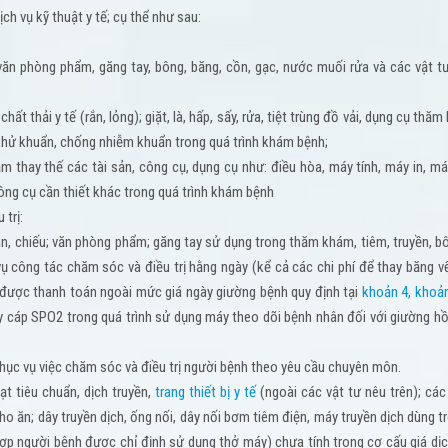
ch vụ kỹ thuật y tế; cụ thể như sau:
, văn phòng phẩm, găng tay, bông, băng, cồn, gạc, nước muối rửa và các vật t
 chất thải y tế (rắn, lỏng); giặt, là, hấp, sấy, rửa, tiệt trùng đồ vải, dụng cụ thă
 khử khuẩn, chống nhiễm khuẩn trong quá trình khám bệnh;
ắm thay thế các tài sản, công cụ, dụng cụ như: điều hòa, máy tính, máy in, m
công cụ cần thiết khác trong quá trình khám bệnh
 trị:
màn, chiếu; văn phòng phẩm; găng tay sử dụng trong thăm khám, tiêm, truyền, b
vụ công tác chăm sóc và điều trị hằng ngày (kể cả các chi phí để thay băng v
p được thanh toán ngoài mức giá ngày giường bệnh quy định tại
khoản 4, khoản
dây cáp SPO2 trong quá trình sử dụng máy theo dõi bệnh nhân đối với giường h
 phục vụ việc chăm sóc và điều trị người bệnh theo yêu cầu chuyên môn.
t tiêu chuẩn, dịch truyền,
trang thiết bị y tế
(ngoài các vật tư nêu trên); các
ho ăn; dây truyền dịch, ống nối, dây nối bơm tiêm điện, máy truyền dịch dùng t
 hợp người bệnh được chỉ định sử dụng thở máy) chưa tính trong cơ cấu giá dị