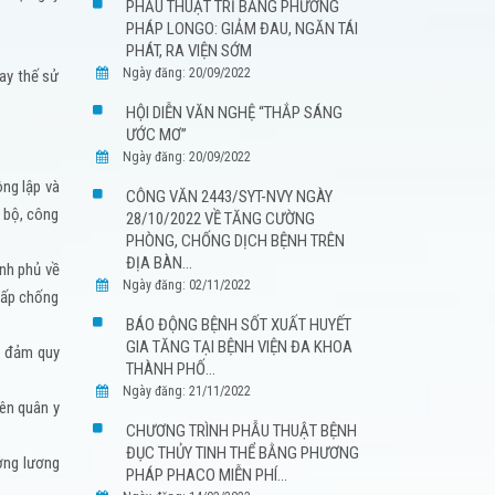
PHẪU THUẬT TRĨ BẰNG PHƯƠNG
PHÁP LONGO: GIẢM ĐAU, NGĂN TÁI
PHÁT, RA VIỆN SỚM
Ngày đăng: 20/09/2022
hay thế sử
HỘI DIỄN VĂN NGHỆ “THẮP SÁNG
ƯỚC MƠ”
Ngày đăng: 20/09/2022
ng lập và
CÔNG VĂN 2443/SYT-NVY NGÀY
 bộ, công
28/10/2022 VỀ TĂNG CƯỜNG
PHÒNG, CHỐNG DỊCH BỆNH TRÊN
ĐỊA BÀN...
nh phủ về
Ngày đăng: 02/11/2022
cấp chống
BÁO ĐỘNG BỆNH SỐT XUẤT HUYẾT
GIA TĂNG TẠI BỆNH VIỆN ĐA KHOA
ảo đảm quy
THÀNH PHỐ...
Ngày đăng: 21/11/2022
iên quân y
CHƯƠNG TRÌNH PHẪU THUẬT BỆNH
ĐỤC THỦY TINH THỂ BẰNG PHƯƠNG
ưởng lương
PHÁP PHACO MIỄN PHÍ...